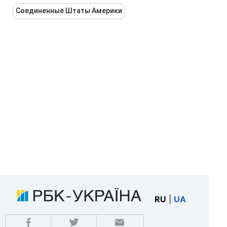
Соединенные Штаты Америки
RU
|
UA