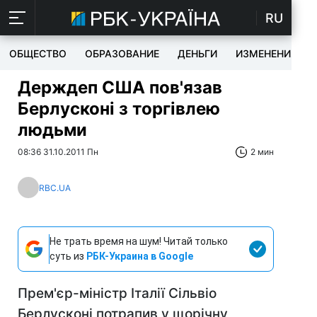
RU
ОБЩЕСТВО
ОБРАЗОВАНИЕ
ДЕНЬГИ
ИЗМЕНЕНИЯ
Держдеп США пов'язав
Берлусконі з торгівлею
людьми
08:36 31.10.2011 Пн
2 мин
RBC.UA
Не трать время на шум! Читай только
суть из
РБК-Украина в Google
Прем'єр-міністр Італії Сільвіо
Берлусконі потрапив у щорічну