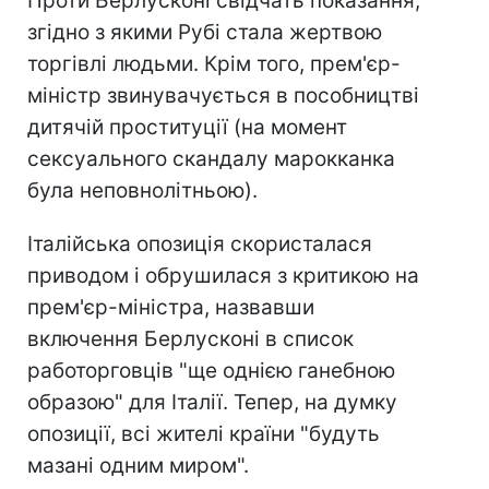
Проти Берлусконі свідчать показання,
згідно з якими Рубі стала жертвою
торгівлі людьми. Крім того, прем'єр-
міністр звинувачується в пособництві
дитячій проституції (на момент
сексуального скандалу марокканка
була неповнолітньою).
Італійська опозиція скористалася
приводом і обрушилася з критикою на
​​прем'єр-міністра, назвавши
включення Берлусконі в список
работорговців "ще однією ганебною
образою" для Італії. Тепер, на думку
опозиції, всі жителі країни "будуть
мазані одним миром".