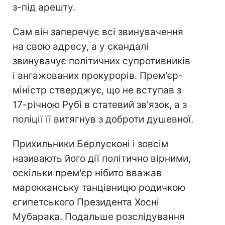
з-під арешту.
Сам він заперечує всі звинувачення
на свою адресу, а у скандалі
звинувачує політичних супротивників
і ангажованих прокурорів. Прем'єр-
міністр стверджує, що не вступав з
17-річною Рубі в статевий зв'язок, а з
поліції її витягнув з доброти душевної.
Прихильники Берлусконі і зовсім
називають його дії політично вірними,
оскільки прем'єр нібито вважав
марокканську танцівницю родичкою
єгипетського Президента Хосні
Мубарака. Подальше розслідування