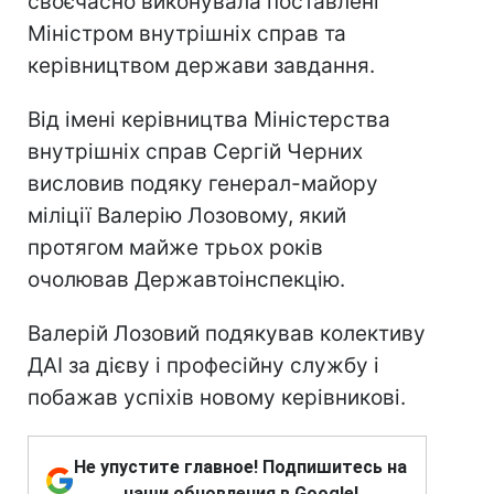
своєчасно виконувала поставлені
Міністром внутрішніх справ та
керівництвом держави завдання.
Від імені керівництва Міністерства
внутрішніх справ Сергій Черних
висловив подяку генерал-майору
міліції Валерію Лозовому, який
протягом майже трьох років
очолював Державтоінспекцію.
Валерій Лозовий подякував колективу
ДАІ за дієву і професійну службу і
побажав успіхів новому керівникові.
Не упустите главное! Подпишитесь на
наши обновления в Google!