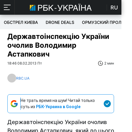
RU
ОБСТРЕЛ КИЕВА
DRONE DEALS
ОРМУЗСКИЙ ПРОЛИВ
Державтоінспекцію України
очолив Володимир
Астапкович
18:46 08.02.2013 Пт
2 мин
RBC.UA
Не трать время на шум! Читай только
суть из
РБК-Украина в Google
Державтоінспекцію України очолив
Володимир Астапкович, який до цього