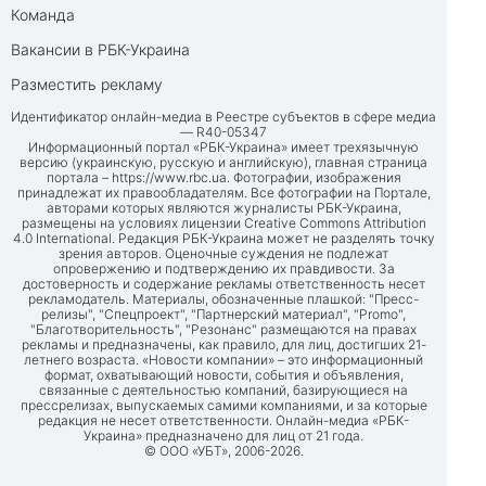
Команда
Вакансии в РБК-Украина
Разместить рекламу
Идентификатор онлайн-медиа в Реестре субъектов в сфере медиа
— R40-05347
Информационный портал «РБК-Украина» имеет трехязычную
версию (украинскую, русскую и английскую), главная страница
портала –
https://www.rbc.ua
. Фотографии, изображения
принадлежат их правообладателям. Все фотографии на Портале,
авторами которых являются журналисты РБК-Украина,
размещены на условиях лицензии Creative Commons Attribution
4.0 International. Редакция РБК-Украина может не разделять точку
зрения авторов. Оценочные суждения не подлежат
опровержению и подтверждению их правдивости. За
достоверность и содержание рекламы ответственность несет
рекламодатель. Материалы, обозначенные плашкой: "Пресс-
релизы", "Спецпроект", "Партнерский материал", "Promo",
"Благотворительность", "Резонанс" размещаются на правах
рекламы и предназначены, как правило, для лиц, достигших 21-
летнего возраста. «Новости компании» – это информационный
формат, охватывающий новости, события и объявления,
связанные с деятельностью компаний, базирующиеся на
прессрелизах, выпускаемых самими компаниями, и за которые
редакция не несет ответственности. Онлайн-медиа «РБК-
Украина» предназначено для лиц от 21 года.
© ООО «УБТ», 2006-2026.