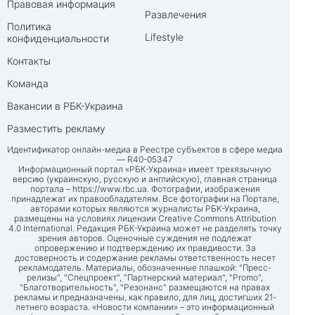
Правовая информация
Развлечения
Политика
Lifestyle
конфиденциальности
Контакты
Команда
Вакансии в РБК-Украина
Разместить рекламу
Идентификатор онлайн-медиа в Реестре субъектов в сфере медиа
— R40-05347
Информационный портал «РБК-Украина» имеет трехязычную
версию (украинскую, русскую и английскую), главная страница
портала –
https://www.rbc.ua
. Фотографии, изображения
принадлежат их правообладателям. Все фотографии на Портале,
авторами которых являются журналисты РБК-Украина,
размещены на условиях лицензии Creative Commons Attribution
4.0 International. Редакция РБК-Украина может не разделять точку
зрения авторов. Оценочные суждения не подлежат
опровержению и подтверждению их правдивости. За
достоверность и содержание рекламы ответственность несет
рекламодатель. Материалы, обозначенные плашкой: "Пресс-
релизы", "Спецпроект", "Партнерский материал", "Promo",
"Благотворительность", "Резонанс" размещаются на правах
рекламы и предназначены, как правило, для лиц, достигших 21-
летнего возраста. «Новости компании» – это информационный