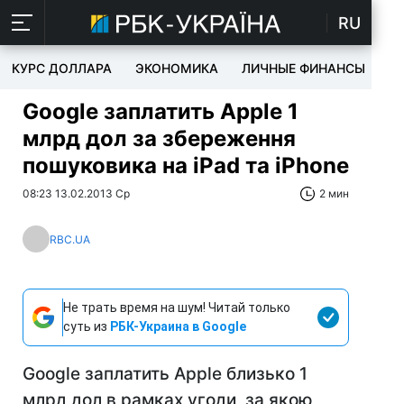
RU
КУРС ДОЛЛАРА
ЭКОНОМИКА
ЛИЧНЫЕ ФИНАНСЫ
T
Google заплатить Apple 1
млрд дол за збереження
пошуковика на iPad та iPhone
08:23 13.02.2013 Ср
2 мин
RBC.UA
Не трать время на шум! Читай только
суть из
РБК-Украина в Google
Google заплатить Apple близько 1
млрд дол в рамках угоди, за якою