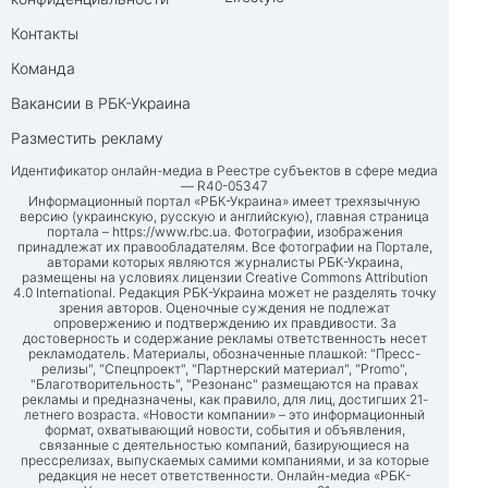
Контакты
Команда
Вакансии в РБК-Украина
Разместить рекламу
Идентификатор онлайн-медиа в Реестре субъектов в сфере медиа
— R40-05347
Информационный портал «РБК-Украина» имеет трехязычную
версию (украинскую, русскую и английскую), главная страница
портала –
https://www.rbc.ua
. Фотографии, изображения
принадлежат их правообладателям. Все фотографии на Портале,
авторами которых являются журналисты РБК-Украина,
размещены на условиях лицензии Creative Commons Attribution
4.0 International. Редакция РБК-Украина может не разделять точку
зрения авторов. Оценочные суждения не подлежат
опровержению и подтверждению их правдивости. За
достоверность и содержание рекламы ответственность несет
рекламодатель. Материалы, обозначенные плашкой: "Пресс-
релизы", "Спецпроект", "Партнерский материал", "Promo",
"Благотворительность", "Резонанс" размещаются на правах
рекламы и предназначены, как правило, для лиц, достигших 21-
летнего возраста. «Новости компании» – это информационный
формат, охватывающий новости, события и объявления,
связанные с деятельностью компаний, базирующиеся на
прессрелизах, выпускаемых самими компаниями, и за которые
редакция не несет ответственности. Онлайн-медиа «РБК-