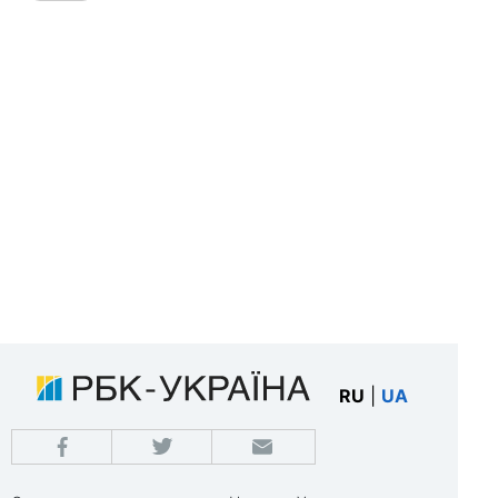
RU
|
UA