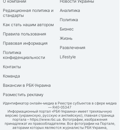
О компании
Новости Украины
Редакционная политика и
Аналитика
стандарты
Политика
Как стать нашим автором
Бизнес
Правила пользования
Жизнь
Правовая информация
Развлечения
Политика
Lifestyle
конфиденциальности
Контакты
Команда
Вакансии в РБК-Украина
Разместить рекламу
Идентификатор онлайн-медиа в Реестре субъектов в сфере медиа
— R40-05347
Информационный портал «РБК-Украина» имеет трехязычную
версию (украинскую, русскую и английскую), главная страница
портала –
https://www.rbc.ua
. Фотографии, изображения
принадлежат их правообладателям. Все фотографии на Портале,
авторами которых являются журналисты РБК-Украина,