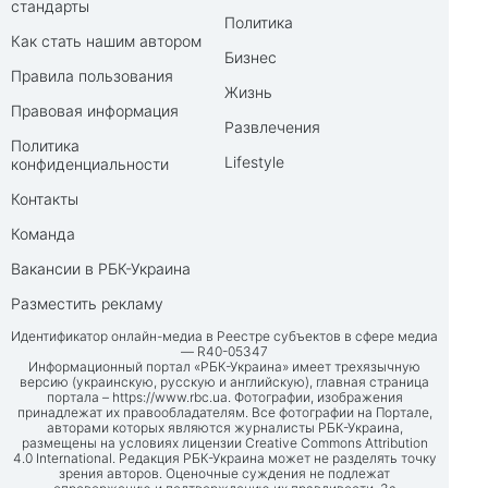
стандарты
Политика
Как стать нашим автором
Бизнес
Правила пользования
Жизнь
Правовая информация
Развлечения
Политика
Lifestyle
конфиденциальности
Контакты
Команда
Вакансии в РБК-Украина
Разместить рекламу
Идентификатор онлайн-медиа в Реестре субъектов в сфере медиа
— R40-05347
Информационный портал «РБК-Украина» имеет трехязычную
версию (украинскую, русскую и английскую), главная страница
портала –
https://www.rbc.ua
. Фотографии, изображения
принадлежат их правообладателям. Все фотографии на Портале,
авторами которых являются журналисты РБК-Украина,
размещены на условиях лицензии Creative Commons Attribution
4.0 International. Редакция РБК-Украина может не разделять точку
зрения авторов. Оценочные суждения не подлежат