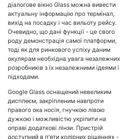
діалогове вікно Glass можна вивести
актуальну інформацію про термінал,
вихід на посадку і час вильоту рейсу.
Очевидно, що дані функції - це свого
роду демонстрація самої платформи,
тоді як для ринкового успіху даним
окулярам необхідна увага незалежних
розробників з їх незалежними ідеями і
підходами.
Google Glass оснащений невеликим
дисплеєм, закріпленим навпроти
правого ока носія, гнучкою лівою
дужкою і можливістю укріпити на
оправі додаткові лінзи. Пристрій
доступний в п'яти колірних рішеннях -