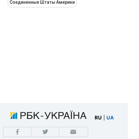
Соединенные Штаты Америки
RU
|
UA