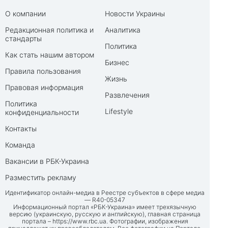
О компании
Новости Украины
Редакционная политика и
Аналитика
стандарты
Политика
Как стать нашим автором
Бизнес
Правила пользования
Жизнь
Правовая информация
Развлечения
Политика
Lifestyle
конфиденциальности
Контакты
Команда
Вакансии в РБК-Украина
Разместить рекламу
Идентификатор онлайн-медиа в Реестре субъектов в сфере медиа
— R40-05347
Информационный портал «РБК-Украина» имеет трехязычную
версию (украинскую, русскую и английскую), главная страница
портала –
https://www.rbc.ua
. Фотографии, изображения