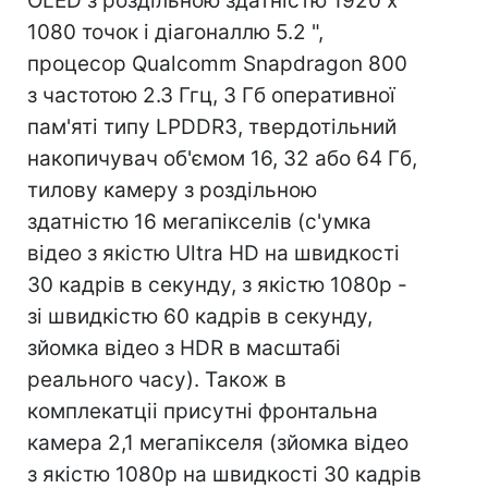
OLED з роздільною здатністю 1920 х
1080 точок і діагоналлю 5.2 ",
процесор Qualcomm Snapdragon 800
з частотою 2.3 Ггц, 3 Гб оперативної
пам'яті типу LPDDR3, твердотільний
накопичувач об'ємом 16, 32 або 64 Гб,
тилову камеру з роздільною
здатністю 16 мегапікселів (с'умка
відео з якістю Ultra HD на швидкості
30 кадрів в секунду, з якістю 1080p -
зі швидкістю 60 кадрів в секунду,
зйомка відео з HDR в масштабі
реального часу). Також в
комплекатціі присутні фронтальна
камера 2,1 мегапікселя (зйомка відео
з якістю 1080p на швидкості 30 кадрів