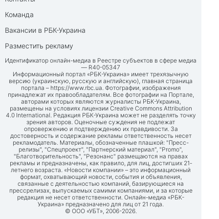
Команда
Вакансии в РБК-Украина
Разместить рекламу
Идентификатор онлайн-медиа в Реестре субъектов в сфере медиа
— R40-05347
Информационный портал «РБК-Украина» имеет трехязычную
версию (украинскую, русскую и английскую), главная страница
портала –
https://www.rbc.ua
. Фотографии, изображения
принадлежат их правообладателям. Все фотографии на Портале,
авторами которых являются журналисты РБК-Украина,
размещены на условиях лицензии Creative Commons Attribution
4.0 International. Редакция РБК-Украина может не разделять точку
зрения авторов. Оценочные суждения не подлежат
опровержению и подтверждению их правдивости. За
достоверность и содержание рекламы ответственность несет
рекламодатель. Материалы, обозначенные плашкой: "Пресс-
релизы", "Спецпроект", "Партнерский материал", "Promo",
"Благотворительность", "Резонанс" размещаются на правах
рекламы и предназначены, как правило, для лиц, достигших 21-
летнего возраста. «Новости компании» – это информационный
формат, охватывающий новости, события и объявления,
связанные с деятельностью компаний, базирующиеся на
прессрелизах, выпускаемых самими компаниями, и за которые
редакция не несет ответственности. Онлайн-медиа «РБК-
Украина» предназначено для лиц от 21 года.
© ООО «УБТ», 2006-2026.