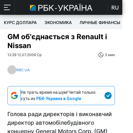
RU
КУРС ДОЛЛАРА
ЭКОНОМИКА
ЛИЧНЫЕ ФИНАНСЫ
T
GM об'єднається з Renault і
Nissan
12:29 12.07.2006 Ср
3 мин
RBC.UA
Не трать время на шум! Читай только
суть из
РБК-Украина в Google
Голова ради директорів і виконавчий
директор автомобілебудівного
концерну General Motors Corp. (GM)