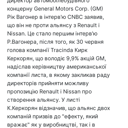
директор автомобілебудівного
концерну General Motors Corp. (GM)
Рік Вагонер в інтерв'ю CNBC заявив,
що він не проти альянсу з Renault і
Nissan. Це стало першим інтерв'ю
Р.Вагонера, після того, як 30 червня
голова компанії Tracinda Кирк
Керкорян, що володіє 9,9% акцій GM,
надіслав керівництву американської
компанії листа, в якому закликав раду
директорів прийняти можливу
пропозицію Renault і Nissan про
створення альянсу. У листі
К.Керкорян відзначив, що альянс двох
компаній призвів до "ефекту, який
вражає" як у виробництві, так і в