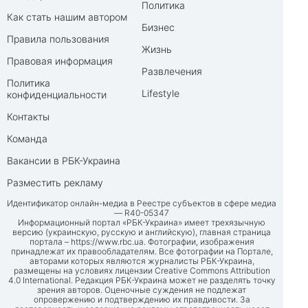
Политика
Как стать нашим автором
Бизнес
Правила пользования
Жизнь
Правовая информация
Развлечения
Политика
Lifestyle
конфиденциальности
Контакты
Команда
Вакансии в РБК-Украина
Разместить рекламу
Идентификатор онлайн-медиа в Реестре субъектов в сфере медиа
— R40-05347
Информационный портал «РБК-Украина» имеет трехязычную
версию (украинскую, русскую и английскую), главная страница
портала –
https://www.rbc.ua
. Фотографии, изображения
принадлежат их правообладателям. Все фотографии на Портале,
авторами которых являются журналисты РБК-Украина,
размещены на условиях лицензии Creative Commons Attribution
4.0 International. Редакция РБК-Украина может не разделять точку
зрения авторов. Оценочные суждения не подлежат
опровержению и подтверждению их правдивости. За