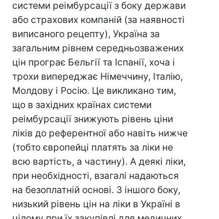
системи реімбурсації з боку держави
або страхових компаній (за наявності
виписаного рецепту), Україна за
загальним рівнем середньозважених
цін програє Бельгії та Іспанії, хоча і
трохи випереджає Німеччину, Італію,
Молдову і Росію. Це викликано тим,
що в західних країнах системи
реімбурсації знижують рівень ціни
ліків до референтної або навіть нижче
(тобто європейці платять за ліки не
всю вартість, а частину). А деякі ліки,
при необхідності, взагалі надаються
на безоплатній основі. З іншого боку,
низький рівень цін на ліки в Україні в
цілому при їх закупівлі для медичних