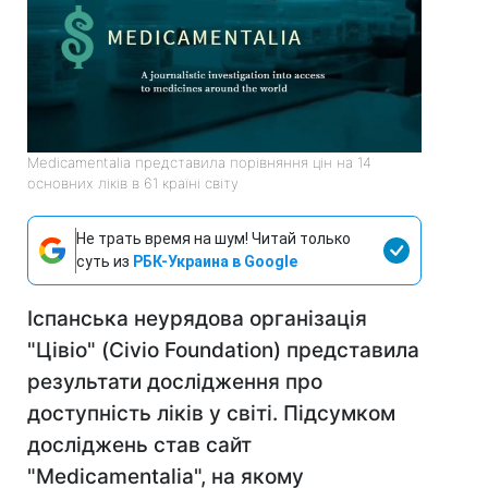
Medicamentalia представила порівняння цін на 14
основних ліків в 61 країні світу
Не трать время на шум! Читай только
суть из
РБК-Украина в Google
Іспанська неурядова організація
"Цівіо" (Civio Foundation) представила
результати дослідження про
доступність ліків у світі. Підсумком
досліджень став сайт
"Medicamentalia", на якому