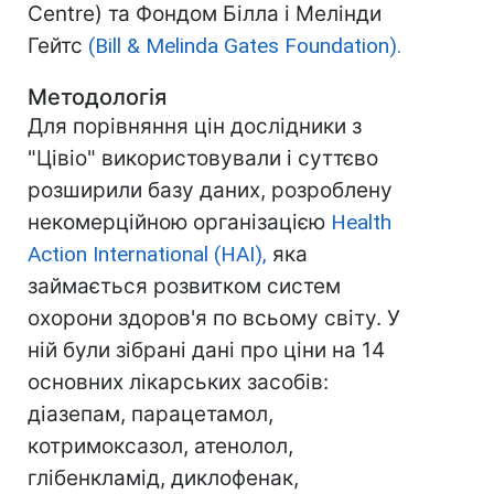
Centre) та Фондом Білла і Мелінди
Гейтс
(Bill & Melinda Gates Foundation).
Методологія
Для порівняння цін дослідники з
"Цівіо" використовували і суттєво
розширили базу даних, розроблену
некомерційною організацією
Health
Action International (HAI),
яка
займається розвитком систем
охорони здоров'я по всьому світу. У
ній були зібрані дані про ціни на 14
основних лікарських засобів:
діазепам, парацетамол,
котримоксазол, атенолол,
глібенкламід, диклофенак,