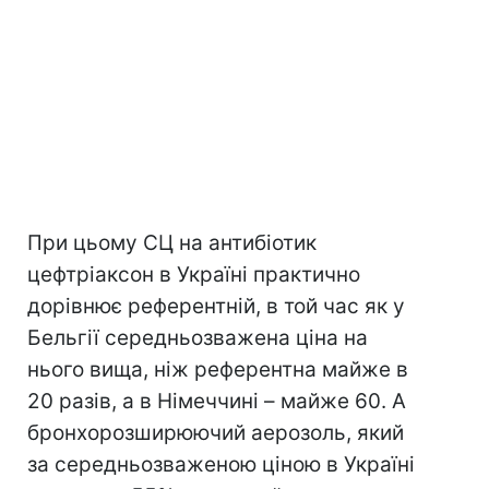
При цьому СЦ на антибіотик
цефтріаксон в Україні практично
дорівнює референтній, в той час як у
Бельгії середньозважена ціна на
нього вища, ніж референтна майже в
20 разів, а в Німеччині – майже 60. А
бронхорозширюючий аерозоль, який
за середньозваженою ціною в Україні