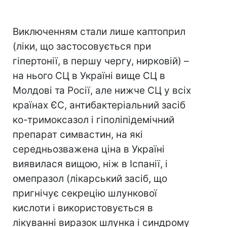
Виключенням стали лише каптоприл
(ліки, що застосовується при
гіпертонії, в першу чергу, нирковій) –
на нього СЦ в Україні вище СЦ в
Молдові та Росії, але нижче СЦ у всіх
країнах ЄС, антибактеріальний засіб
ко-тримоксазол і гіполіпідемічний
препарат симвастин, на які
середньозважена ціна в Україні
виявилася вищою, ніж в Іспанії, і
омепразол (лікарський засіб, що
пригнічує секрецію шлункової
кислоти і використовується в
лікуванні виразок шлунка і синдрому