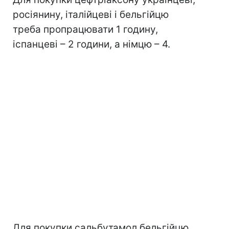
росіянину, італійцеві і бельгійцю
треба пропрацювати 1 годину,
іспанцеві – 2 години, а німцю – 4.
Для покупки сальбутамол бельгійцю,