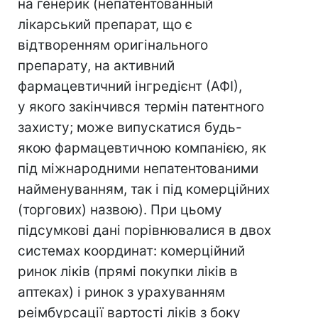
на генерик (непатентованный
лікарський препарат, що є
відтворенням оригінального
препарату, на активний
фармацевтичний інгредієнт (АФІ),
у якого закінчився термін патентного
захисту; може випускатися будь-
якою фармацевтичною компанією, як
під міжнародними непатентованими
найменуванням, так і під комерційних
(торгових) назвою). При цьому
підсумкові дані порівнювалися в двох
системах координат: комерційний
ринок ліків (прямі покупки ліків в
аптеках) і ринок з урахуванням
реімбурсації вартості ліків з боку