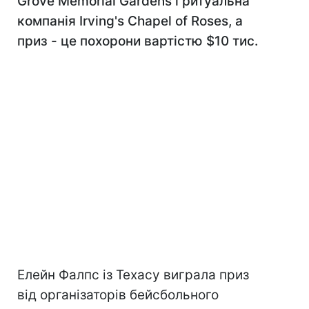
Grove Memorial Gardens і ритуальна
компанія Irving's Chapel of Roses, а
приз - це похорони вартістю $10 тис.
Елейн Фалпс із Техасу виграла приз
від організаторів бейсбольного