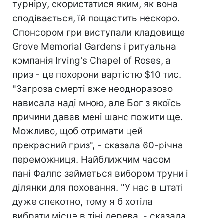
турніру, скористатися яким, як вона
сподівається, їй пощастить нескоро.
Спонсором гри виступали кладовище
Grove Memorial Gardens і ритуальна
компанія Irving's Chapel of Roses, а
приз - це похорони вартістю $10 тис.
"Загроза смерті вже неодноразово
нависала наді мною, але Бог з якоїсь
причини давав мені шанс пожити ще.
Можливо, щоб отримати цей
прекрасний приз", - сказала 60-річна
переможниця. Найближчим часом
пані Фалпс займеться вибором труни і
ділянки для поховання. "У нас в штаті
дуже спекотно, тому я б хотіла
вибрати місце в тіні дерева, - сказала