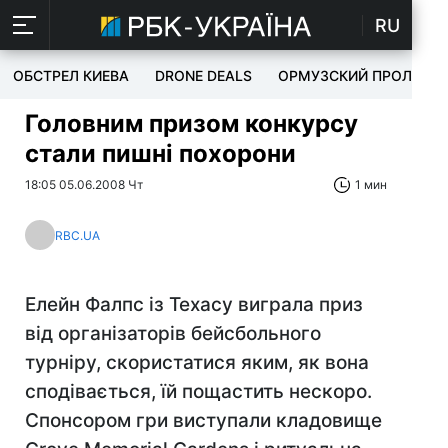
RU
ОБСТРЕЛ КИЕВА
DRONE DEALS
ОРМУЗСКИЙ ПРОЛИВ
Головним призом конкурсу
стали пишні похорони
18:05 05.06.2008 Чт
1 мин
RBC.UA
Елейн Фалпс із Техасу виграла приз
від організаторів бейсбольного
турніру, скористатися яким, як вона
сподівається, їй пощастить нескоро.
Спонсором гри виступали кладовище