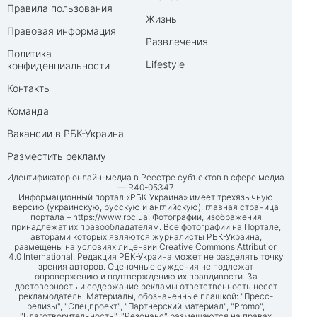
Правила пользования
Жизнь
Правовая информация
Развлечения
Политика
Lifestyle
конфиденциальности
Контакты
Команда
Вакансии в РБК-Украина
Разместить рекламу
Идентификатор онлайн-медиа в Реестре субъектов в сфере медиа
— R40-05347
Информационный портал «РБК-Украина» имеет трехязычную
версию (украинскую, русскую и английскую), главная страница
портала –
https://www.rbc.ua
. Фотографии, изображения
принадлежат их правообладателям. Все фотографии на Портале,
авторами которых являются журналисты РБК-Украина,
размещены на условиях лицензии Creative Commons Attribution
4.0 International. Редакция РБК-Украина может не разделять точку
зрения авторов. Оценочные суждения не подлежат
опровержению и подтверждению их правдивости. За
достоверность и содержание рекламы ответственность несет
рекламодатель. Материалы, обозначенные плашкой: "Пресс-
релизы", "Спецпроект", "Партнерский материал", "Promo",
"Благотворительность", "Резонанс" размещаются на правах