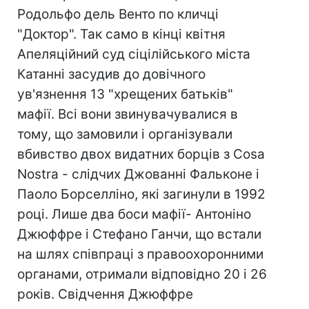
Родольфо дель Венто по кличці
"Доктор". Так само в кінці квітня
Апеляційний суд сіцілійського міста
Катанні засудив до довічного
ув'язнення 13 "хрещених батьків"
мафії. Всі вони звинувачувалися в
тому, що замовили і організували
вбивство двох видатних борців з Cosa
Nostra - слідчих Джованні Фальконе і
Паоло Борселліно, які загинули в 1992
році. Лише два боси мафії- Антоніно
Джюффре і Стефано Ганчи, що встали
на шлях співпраці з правоохоронними
органами, отримали відповідно 20 і 26
років. Свідчення Джюффре