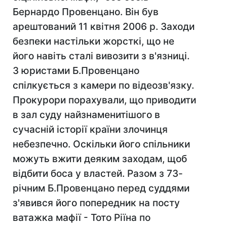
Бернардо Провенцано. Він був
арештований 11 квітня 2006 р. Заходи
безпеки настільки жорсткі, що не
його навіть сталі вивозити з в'язниці.
З юристами Б.Провенцано
спілкується з камери по відеозв'язку.
Прокурори порахували, що приводити
в зал суду найзнаменитішого в
сучасній історії країни злочинця
небезпечно. Оскільки його спільники
можуть вжити деяким заходам, щоб
відбити боса у властей. Разом з 73-
річним Б.Провенцано перед суддями
з'явився його попередник на посту
ватажка мафії - Тото Ріїна по