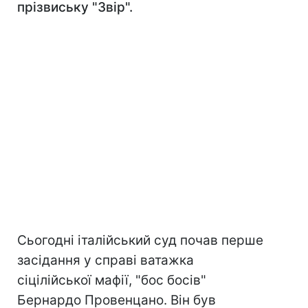
прізвиську "Звір".
Сьогодні італійський суд почав перше
засідання у справі ватажка
сіцілійської мафії, "бос босів"
Бернардо Провенцано. Він був