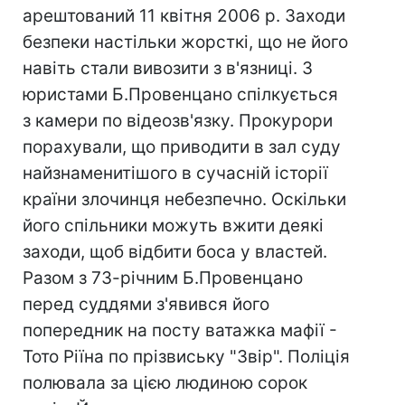
арештований 11 квітня 2006 р. Заходи
безпеки настільки жорсткі, що не його
навіть стали вивозити з в'язниці. З
юристами Б.Провенцано спілкується
з камери по відеозв'язку. Прокурори
порахували, що приводити в зал суду
найзнаменитішого в сучасній історії
країни злочинця небезпечно. Оскільки
його спільники можуть вжити деякі
заходи, щоб відбити боса у властей.
Разом з 73-річним Б.Провенцано
перед суддями з'явився його
попередник на посту ватажка мафії -
Тото Ріїна по прізвиську "Звір". Поліція
полювала за цією людиною сорок