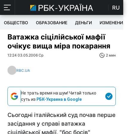
RU
ОБЩЕСТВО
ОБРАЗОВАНИЕ
ДЕНЬГИ
ИЗМЕНЕНИЯ
Ватажка сіцілійської мафії
очікує вища міра покарання
12:24 03.05.2006 Ср
2 мин
RBC.UA
Не трать время на шум! Читай только
суть из
РБК-Украина в Google
Сьогодні італійський суд почав перше
засідання у справі ватажка
сіцілійської мафії, "бос босів"