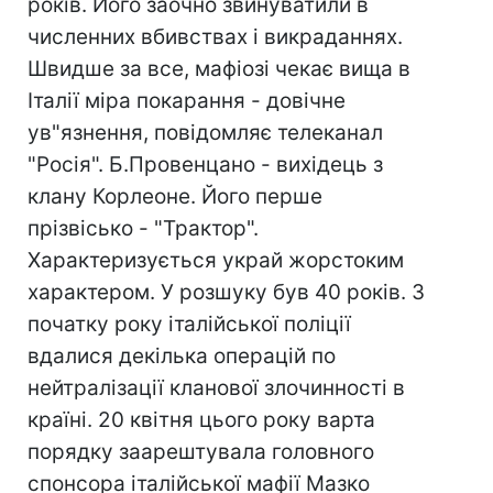
років. Його заочно звинуватили в
численних вбивствах і викраданнях.
Швидше за все, мафіозі чекає вища в
Італії міра покарання - довічне
ув"язнення, повідомляє телеканал
"Росія". Б.Провенцано - вихідець з
клану Корлеоне. Його перше
прізвісько - "Трактор".
Характеризується украй жорстоким
характером. У розшуку був 40 років. З
початку року італійської поліції
вдалися декілька операцій по
нейтралізації кланової злочинності в
країні. 20 квітня цього року варта
порядку заарештувала головного
спонсора італійської мафії Мазко