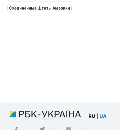
Соединенные Штаты Америки
RU
|
UA