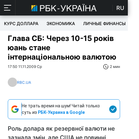
RU
КУРС ДОЛЛАРА
ЭКОНОМИКА
ЛИЧНЫЕ ФИНАНСЫ
T
Глава СБ: Через 10-15 років
юань стане
інтернаціональною валютою
17:50 11.11.2009 Ср
2 мин
RBC.UA
Не трать время на шум! Читай только
суть из
РБК-Украина в Google
Роль долара як резервної валюти не
зазнала змін, але США не повинні