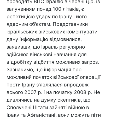
проводять ВПС Ізраїлю в червні ц.р. із
залученням понад 100 літаків, є
репетицією удару по Ірану і його
ядерним об'єктам. Представники
ізраїльських військових коментувати
дану інформацію відмовилися,
заявивши, що Ізраїль регулярно
здійснює військові навчання для
відробітку відбиття можливих загроз.
Зазначимо, що інформація про
можливий початок військової операції
проти Ірану з'являлася впродовж
всього 2007 р. і на початку 2008 р. Не
дивлячись на думку скептиків, що
Сполучені Штати зайняті війною в
Іраку та Афганістані, вони можуть піти