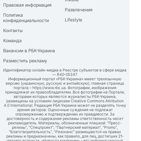
Правовая информация
Развлечения
Политика
Lifestyle
конфиденциальности
Контакты
Команда
Вакансии в РБК-Украина
Разместить рекламу
Идентификатор онлайн-медиа в Реестре субъектов в сфере медиа
— R40-05347
Информационный портал «РБК-Украина» имеет трехязычную
версию (украинскую, русскую и английскую), главная страница
портала –
https://www.rbc.ua
. Фотографии, изображения
принадлежат их правообладателям. Все фотографии на Портале,
авторами которых являются журналисты РБК-Украина,
размещены на условиях лицензии Creative Commons Attribution
4.0 International. Редакция РБК-Украина может не разделять точку
зрения авторов. Оценочные суждения не подлежат
опровержению и подтверждению их правдивости. За
достоверность и содержание рекламы ответственность несет
рекламодатель. Материалы, обозначенные плашкой: "Пресс-
релизы", "Спецпроект", "Партнерский материал", "Promo",
"Благотворительность", "Резонанс" размещаются на правах
рекламы и предназначены, как правило, для лиц, достигших 21-
летнего возраста. «Новости компании» – это информационный