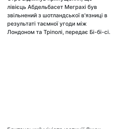
лівієць Абдельбасет Меграхі був
звільнений з шотландської в'язниці в
результаті таємної угоди між
Лондоном та Тріполі, передає Бі-бі-сі.