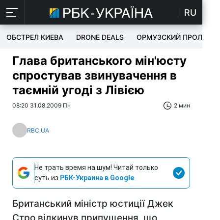
RU
ОБСТРЕЛ КИЕВА
DRONE DEALS
ОРМУЗСКИЙ ПРОЛИВ
Глава британського мін'юсту
спростував звинувачення в
таємній угоді з Лівією
08:20 31.08.2009 Пн
2 мин
RBC.UA
Не трать время на шум! Читай только
суть из
РБК-Украина в Google
Британський міністр юстиції Джек
Стро відкинув припущення, що