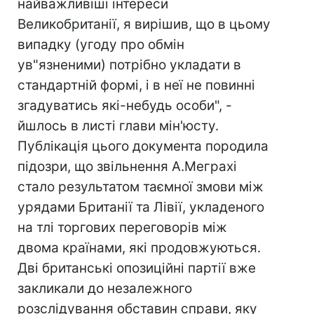
найважливіші інтереси
Великобританії, я вирішив, що в цьому
випадку (угоду про обмін
ув"язненими) потрібно укладати в
стандартній формі, і в неї не повинні
згадуватись які-небудь особи", -
йшлось в листі глави мін'юсту.
Публікація цього документа породила
підозри, що звільнення А.Меграхі
стало результатом таємної змови між
урядами Британії та Лівії, укладеного
на тлі торгових переговорів між
двома країнами, які продовжуються.
Дві британські опозиційні партії вже
закликали до незалежного
розслідування обставин справи, яку