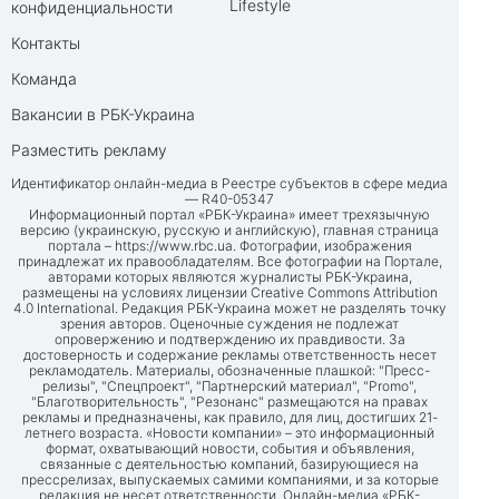
Lifestyle
конфиденциальности
Контакты
Команда
Вакансии в РБК-Украина
Разместить рекламу
Идентификатор онлайн-медиа в Реестре субъектов в сфере медиа
— R40-05347
Информационный портал «РБК-Украина» имеет трехязычную
версию (украинскую, русскую и английскую), главная страница
портала –
https://www.rbc.ua
. Фотографии, изображения
принадлежат их правообладателям. Все фотографии на Портале,
авторами которых являются журналисты РБК-Украина,
размещены на условиях лицензии Creative Commons Attribution
4.0 International. Редакция РБК-Украина может не разделять точку
зрения авторов. Оценочные суждения не подлежат
опровержению и подтверждению их правдивости. За
достоверность и содержание рекламы ответственность несет
рекламодатель. Материалы, обозначенные плашкой: "Пресс-
релизы", "Спецпроект", "Партнерский материал", "Promo",
"Благотворительность", "Резонанс" размещаются на правах
рекламы и предназначены, как правило, для лиц, достигших 21-
летнего возраста. «Новости компании» – это информационный
формат, охватывающий новости, события и объявления,
связанные с деятельностью компаний, базирующиеся на
прессрелизах, выпускаемых самими компаниями, и за которые
редакция не несет ответственности. Онлайн-медиа «РБК-