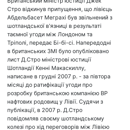
Британський міністр юстиції Джек
Стро відкинув припущення, що лівієць
Абдельбасет Меграхі був звільнений з
шотландської в'язниці в результаті
таємної угоди між Лондоном та
Тріполі, передає Бі-бі-сі. Напередодні
в британських ЗМІ було опубліковано
лист Д.Стро міністрові юстиції
Шотландії Кенні Макаскиллу,
написане в грудні 2007 р. - за півтора
місяці до ратифікації угоди про
розробку британською компанією BP
нафтових родовищ у Лівії. Судячи з
публікації, в 2007 р. Д.Стро
повідомляв своєму шотландському
колезі про хід переговорів між Лівією