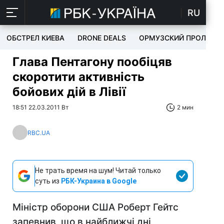
RU
ОБСТРЕЛ КИЕВА
DRONE DEALS
ОРМУЗСКИЙ ПРОЛИВ
Глава Пентагону пообіцяв
скоротити активність
бойових дій в Лівії
18:51 22.03.2011 Вт
2 мин
RBC.UA
Не трать время на шум! Читай только
суть из
РБК-Украина в Google
Міністр оборони США Роберт Гейтс
запевнив, що в найближчі дні