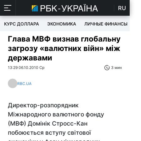
RU
КУРС ДОЛЛАРА
ЭКОНОМИКА
ЛИЧНЫЕ ФИНАНСЫ
T
Глава МВФ визнав глобальну
загрозу «валютних війн» між
державами
13:29 06.10.2010 Ср
3 мин
RBC.UA
Директор-розпорядник
Міжнародного валютного фонду
(МВФ) Домінік Стросс-Кан
побоюється вступу світової