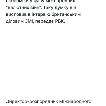
економіки у фазу міжнародних
"валютних війн". Таку думку він
висловив в інтерв'ю британським
діловим ЗМІ, передає РБК.
Директор-розпорядник Міжнародного