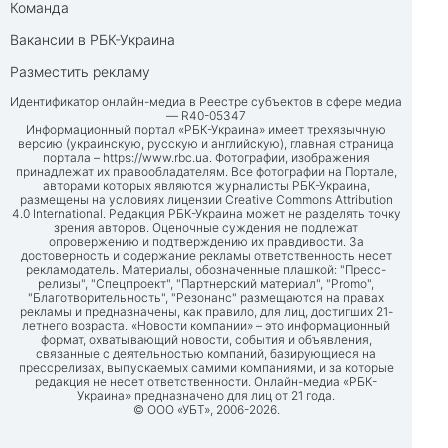
Команда
Вакансии в РБК-Украина
Разместить рекламу
Идентификатор онлайн-медиа в Реестре субъектов в сфере медиа
— R40-05347
Информационный портал «РБК-Украина» имеет трехязычную
версию (украинскую, русскую и английскую), главная страница
портала –
https://www.rbc.ua
. Фотографии, изображения
принадлежат их правообладателям. Все фотографии на Портале,
авторами которых являются журналисты РБК-Украина,
размещены на условиях лицензии Creative Commons Attribution
4.0 International. Редакция РБК-Украина может не разделять точку
зрения авторов. Оценочные суждения не подлежат
опровержению и подтверждению их правдивости. За
достоверность и содержание рекламы ответственность несет
рекламодатель. Материалы, обозначенные плашкой: "Пресс-
релизы", "Спецпроект", "Партнерский материал", "Promo",
"Благотворительность", "Резонанс" размещаются на правах
рекламы и предназначены, как правило, для лиц, достигших 21-
летнего возраста. «Новости компании» – это информационный
формат, охватывающий новости, события и объявления,
связанные с деятельностью компаний, базирующиеся на
прессрелизах, выпускаемых самими компаниями, и за которые
редакция не несет ответственности. Онлайн-медиа «РБК-
Украина» предназначено для лиц от 21 года.
© ООО «УБТ», 2006-2026.