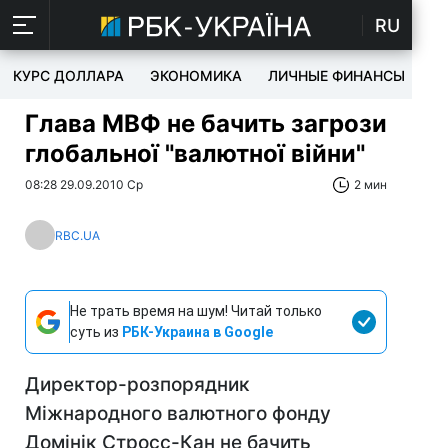
RU
КУРС ДОЛЛАРА
ЭКОНОМИКА
ЛИЧНЫЕ ФИНАНСЫ
T
Глава МВФ не бачить загрози
глобальної "валютної війни"
08:28 29.09.2010 Ср
2 мин
RBC.UA
Не трать время на шум! Читай только
суть из
РБК-Украина в Google
Директор-розпорядник
Міжнародного валютного фонду
Домінік Стросс-Кан не бачить