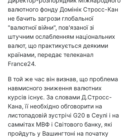
Директор-розпорядник Міжнародного
валютного фонду Домінік Стросс-Кан
не бачить загрози глобальної
"валютної війни", пов'язаної зі
штучним ослабленням національних
валют, що практикується деякими
країнами, передає телеканал
France24.
В той же час він визнав, що проблема
навмисного зниження валютних
курсів існує. За словами Д.Стросс-
Кана, її необхідно обговорити на
листопадовій зустрічі G20 в Сеулі і на
саммітах МВФ і Світового банку, які
пройдуть у Вашингтоні на початку