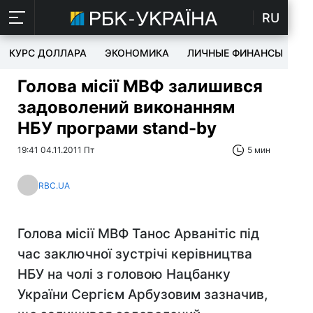
RU
КУРС ДОЛЛАРА
ЭКОНОМИКА
ЛИЧНЫЕ ФИНАНСЫ
T
Голова місії МВФ залишився
задоволений виконанням
НБУ програми stand-by
19:41 04.11.2011 Пт
5 мин
RBC.UA
Голова місії МВФ Танос Арванітіс під
час заключної зустрічі керівництва
НБУ на чолі з головою Нацбанку
України Сергієм Арбузовим зазначив,