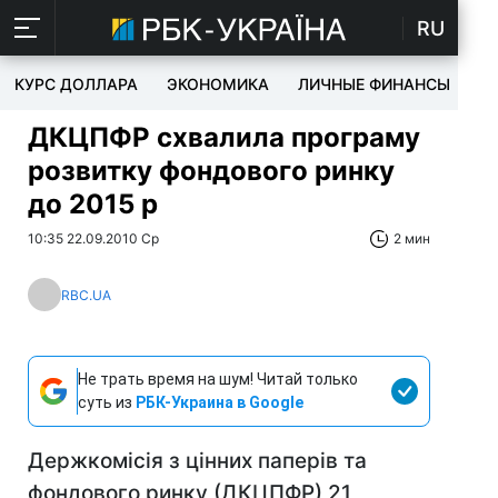
RU
КУРС ДОЛЛАРА
ЭКОНОМИКА
ЛИЧНЫЕ ФИНАНСЫ
T
ДКЦПФР схвалила програму
розвитку фондового ринку
до 2015 р
10:35 22.09.2010 Ср
2 мин
RBC.UA
Не трать время на шум! Читай только
суть из
РБК-Украина в Google
Держкомісія з цінних паперів та
фондового ринку (ДКЦПФР) 21