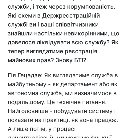
служби, і теж через корумпованість.
Які схеми в Держреєстраційній
службі ви і ваші співвітчизники
знайшли настільки невикорінними, що
довелося ліквідувати всю службу? Як
тепер виглядатиме реєстрація
майнових прав? Знову БТІ?
Гія Гецадзе:
Як виглядатиме служба в
майбутньому - як департамент або як
автономна служба, ми визначимося в
подальшому. Це технічне питання.
Найголовніше - побудувати систему і
показати на практиці, як вона працює.
А лише потім, у процесі
децентралізації, ми можемо функції