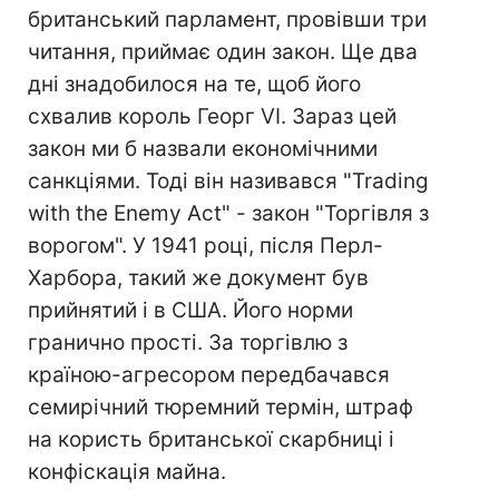
британський парламент, провівши три
читання, приймає один закон. Ще два
дні знадобилося на те, щоб його
схвалив король Георг VI. Зараз цей
закон ми б назвали економічними
санкціями. Тоді він називався "Trading
with the Enemy Act" - закон "Торгівля з
ворогом". У 1941 році, після Перл-
Харбора, такий же документ був
прийнятий і в США. Його норми
гранично прості. За торгівлю з
країною-агресором передбачався
семирічний тюремний термін, штраф
на користь британської скарбниці і
конфіскація майна.