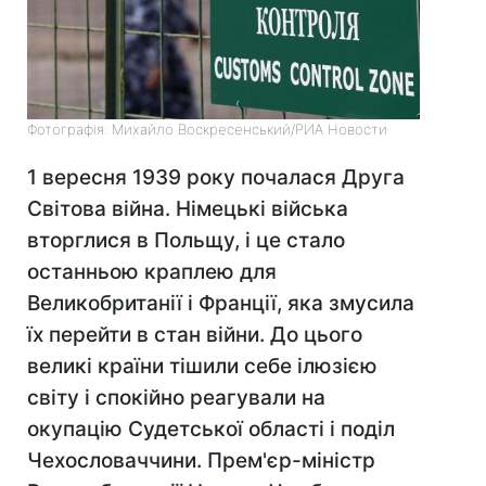
Фотографія: Михайло Воскресенський/РИА Новости
1 вересня 1939 року почалася Друга
Світова війна. Німецькі війська
вторглися в Польщу, і це стало
останньою краплею для
Великобританії і Франції, яка змусила
їх перейти в стан війни. До цього
великі країни тішили себе ілюзією
світу і спокійно реагували на
окупацію Судетської області і поділ
Чехословаччини. Прем'єр-міністр