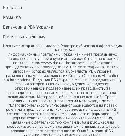
Контакты
Команда
Вакансии в РБК-Украина
Разместить рекламу
Идентификатор онлайн-медиа в Реестре субъектов в сфере медиа
— R40-05347
Информационный портал «РБК-Украина» имеет трехязычную
версию (украинскую, русскую и английскую), главная страница
портала –
https://www.rbc.ua
. Фотографии, изображения
принадлежат их правообладателям. Все фотографии на Портале,
авторами которых являются журналисты РБК-Украина,
размещены на условиях лицензии Creative Commons Attribution
4.0 International. Редакция РБК-Украина может не разделять точку
зрения авторов. Оценочные суждения не подлежат
опровержению и подтверждению их правдивости. За
достоверность и содержание рекламы ответственность несет
рекламодатель. Материалы, обозначенные плашкой: "Пресс-
релизы", "Спецпроект", "Партнерский материал", "Promo",
"Благотворительность", "Резонанс" размещаются на правах
рекламы и предназначены, как правило, для лиц, достигших 21-
летнего возраста. «Новости компании» – это информационный
формат, охватывающий новости, события и объявления,
связанные с деятельностью компаний, базирующиеся на
прессрелизах, выпускаемых самими компаниями, и за которые
редакция не несет ответственности. Онлайн-медиа «РБК-
Украина» предназначено для лиц от 21 года.