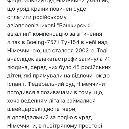
Федеральний суд Німеччини ухвалив,
що уряд країни повинен буде
сплатити російському
авіаперевізникові "Башкирські
авіалінії" компенсацію за зіткнення
літаків Boeing-757 і Ту-154 в небі над
Німеччиною, що сталося 2002 р. Тоді
внаслідок авіакатастрофи загинула 71
людина, серед них було 45 російських
дітей, які прямували на відпочинок до
Іспанії. Федеральний суд Німеччини
погодився з позивачами в тому, що,
хоча веденням літака займалися
швейцарські диспетчери,
відповідальний за подію є уряд
Німеччини, в повітряному просторі