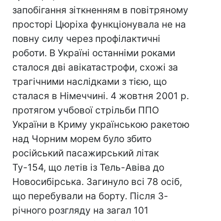
запобігання зіткненням в повітряному
просторі Цюріха функціонувала не на
повну силу через профілактичні
роботи. В Україні останніми роками
сталося дві авікатастрофи, схожі за
трагічними наслідками з тією, що
сталася в Німеччині. 4 жовтня 2001 р.
протягом учбової стрільби ППО
України в Криму українською ракетою
над Чорним морем було збито
російський пасажирський літак
Ту-154, що летів із Тель-Авіва до
Новосибірська. Загинуло всі 78 осіб,
що перебували на борту. Після 3-
річного розгляду на загал 101