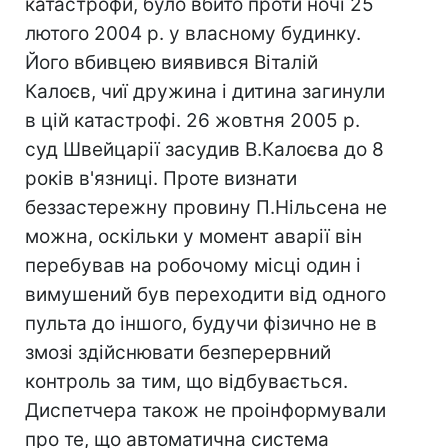
катастрофи, було вбито проти ночі 25
лютого 2004 р. у власному будинку.
Його вбивцею виявився Віталій
Калоєв, чиї дружина і дитина загинули
в цій катастрофі. 26 жовтня 2005 р.
суд Швейцарії засудив В.Калоєва до 8
років в'язниці. Проте визнати
беззастережну провину П.Нільсена не
можна, оскільки у момент аварії він
перебував на робочому місці один і
вимушений був переходити від одного
пульта до іншого, будучи фізично не в
змозі здійснювати безперервний
контроль за тим, що відбувається.
Диспетчера також не проінформували
про те, що автоматична система