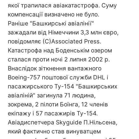
якої трапилася авіакатастрофа. Суму
компенсації визначено не було.
Раніше "Башкирські авіалінії"
зажадали від Німеччини 3,3 млн євро,
повідомляє (С)Associated Press.
Катастрофа над Боденськім озером
сталася проти ночі 2 липня 2002 р.
Внаслідок зіткнення вантажного
Boeing-757 поштової служби DHL і
пасажирського Ту-154 "Башкирських
авіаліній" загинула 71 людина,
зокрема, 2 пілоти Боїнга, 12 членів
екіпажу і 57 пасажирів Ту-154.
Авіадиспетчера Skyguide П.Нільсена,
який фактично став винуватцем