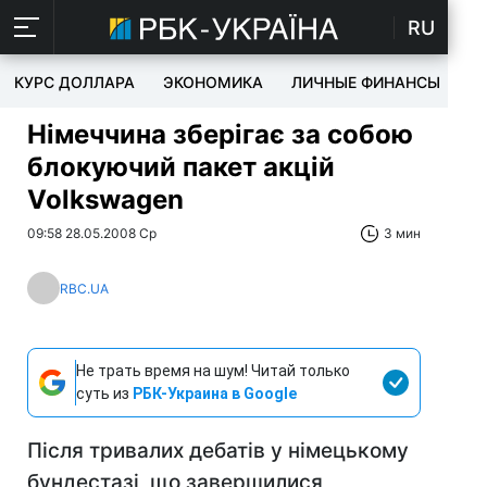
RU
КУРС ДОЛЛАРА
ЭКОНОМИКА
ЛИЧНЫЕ ФИНАНСЫ
T
Німеччина зберігає за собою
блокуючий пакет акцій
Volkswagen
09:58 28.05.2008 Ср
3 мин
RBC.UA
Не трать время на шум! Читай только
суть из
РБК-Украина в Google
Після тривалих дебатів у німецькому
бундестазі, що завершилися