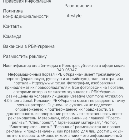
Правовая информация
Развлечения
Политика
Lifestyle
конфиденциальности
Контакты
Команда
Вакансии в РБК-Украина
Разместить рекламу
Идентификатор онлайн-медиа в Реестре субъектов в сфере медиа
— R40-05347
Информационный портал «РБК-Украина» имеет трехязычную
версию (украинскую, русскую и английскую), главная страница
портала –
https://www.rbc.ua
. Фотографии, изображения
принадлежат их правообладателям. Все фотографии на Портале,
авторами которых являются журналисты РБК-Украина,
размещены на условиях лицензии Creative Commons Attribution
4.0 International. Редакция РБК-Украина может не разделять точку
зрения авторов. Оценочные суждения не подлежат
опровержению и подтверждению их правдивости. За
достоверность и содержание рекламы ответственность несет
рекламодатель. Материалы, обозначенные плашкой: "Пресс-
релизы", "Спецпроект", "Партнерский материал", "Promo",
"Благотворительность", "Резонанс" размещаются на правах
рекламы и предназначены, как правило, для лиц, достигших 21-
летнего возраста. «Новости компании» – это информационный
формат, охватывающий новости, события и объявления,