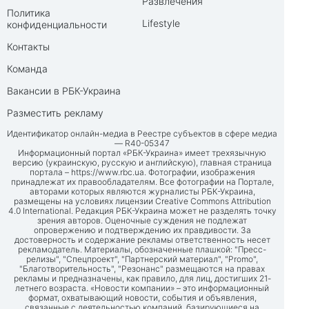
Развлечения
Политика
Lifestyle
конфиденциальности
Контакты
Команда
Вакансии в РБК-Украина
Разместить рекламу
Идентификатор онлайн-медиа в Реестре субъектов в сфере медиа
— R40-05347
Информационный портал «РБК-Украина» имеет трехязычную
версию (украинскую, русскую и английскую), главная страница
портала –
https://www.rbc.ua
. Фотографии, изображения
принадлежат их правообладателям. Все фотографии на Портале,
авторами которых являются журналисты РБК-Украина,
размещены на условиях лицензии Creative Commons Attribution
4.0 International. Редакция РБК-Украина может не разделять точку
зрения авторов. Оценочные суждения не подлежат
опровержению и подтверждению их правдивости. За
достоверность и содержание рекламы ответственность несет
рекламодатель. Материалы, обозначенные плашкой: "Пресс-
релизы", "Спецпроект", "Партнерский материал", "Promo",
"Благотворительность", "Резонанс" размещаются на правах
рекламы и предназначены, как правило, для лиц, достигших 21-
летнего возраста. «Новости компании» – это информационный
формат, охватывающий новости, события и объявления,
связанные с деятельностью компаний, базирующиеся на