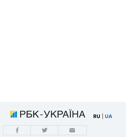
RU
|
UA