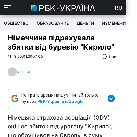
RU
ОБЩЕСТВО
ОБРАЗОВАНИЕ
ДЕНЬГИ
ИЗМЕНЕНИЯ
Німеччина підрахувала
збитки від буревію "Кирило"
11:13 20.01.2007 Сб
2 мин
RBC.UA
Не трать время на шум! Читай только
суть из
РБК-Украина в Google
Німецька страхова асоціація (GDV)
оцінює збиток від урагану "Кирило",
що обрушився на Європу, в суму