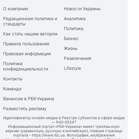
О компании
Новости Украины
Редакционная политика и
Аналитика
стандарты
Политика
Как стать нашим автором
Бизнес
Правила пользования
Жизнь
Правовая информация
Развлечения
Политика
Lifestyle
конфиденциальности
Контакты
Команда
Вакансии в РБК-Украина
Разместить рекламу
Идентификатор онлайн-медиа в Реестре субъектов в сфере медиа
— R40-05347
Информационный портал «РБК-Украина» имеет трехязычную
версию (украинскую, русскую и английскую), главная страница
портала –
https://www.rbc.ua
. Фотографии, изображения