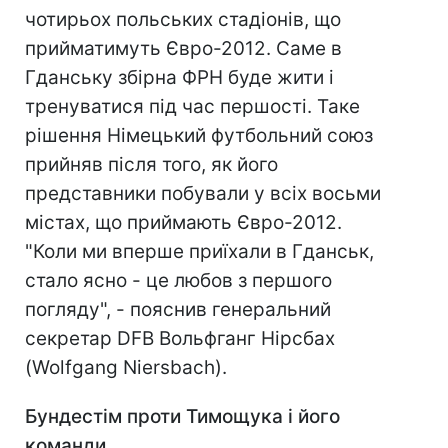
чотирьох польських стадіонів, що
прийматимуть Євро-2012. Саме в
Гданську збірна ФРН буде жити і
тренуватися під час першості. Таке
рішення Німецький футбольний союз
прийняв після того, як його
представники побували у всіх восьми
містах, що приймають Євро-2012.
"Коли ми вперше приїхали в Гданськ,
стало ясно - це любов з першого
погляду", - пояснив генеральний
секретар DFB Вольфганг Нірсбах
(Wolfgang Niersbach).
Бундестім проти Тимощука і його
команди