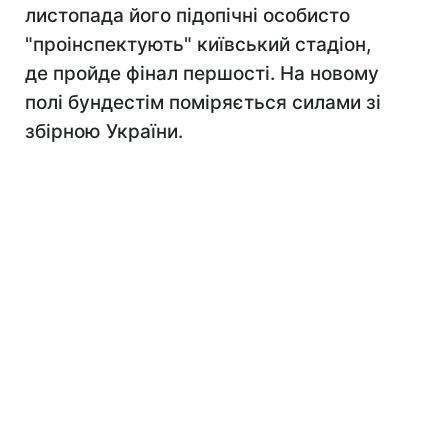
листопада його підопічні особисто
"проінспектують" київський стадіон,
де пройде фінал першості. На новому
полі бундестім поміряється силами зі
збірною України.