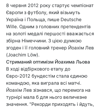
8 червня 2012 року стартує чемпіонат
Європи з футболу, який візьмуть
Україна і Польща, пише Deutsche
Wille. Одним з головних претендентів
на золоті медалі першості вважається
збірна Німеччини. З цією думкою
згоден і її головний тренер Йоахім Лев
(Joachim Löw).
Стриманий оптимізм Йоахима Льова
В ході відбіркового етапу до
Євро-2012 бундестім стала єдиною
командою, яка виграла всі матчі.
Йоахім Лев зізнався, що перемога на
турнірі мала б для нього величезне
значення. "Рекорди приходять і йдуть,