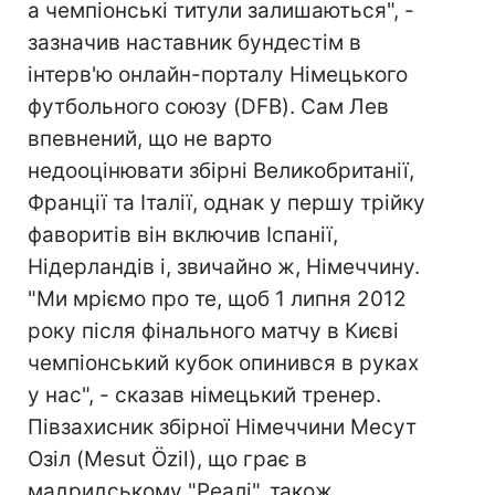
а чемпіонські титули залишаються", -
зазначив наставник бундестім в
інтерв'ю онлайн-порталу Німецького
футбольного союзу (DFB). Сам Лев
впевнений, що не варто
недооцінювати збірні Великобританії,
Франції та Італії, однак у першу трійку
фаворитів він включив Іспанії,
Нідерландів і, звичайно ж, Німеччину.
"Ми мріємо про те, щоб 1 липня 2012
року після фінального матчу в Києві
чемпіонський кубок опинився в руках
у нас", - сказав німецький тренер.
Півзахисник збірної Німеччини Месут
Озіл (Mesut Özil), що грає в
мадридському "Реалі", також