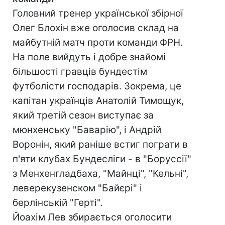
Головний тренер української збірної
Олег Блохін вже оголосив склад на
майбутній матч проти команди ФРН.
На поле вийдуть і добре знайомі
більшості гравців бундестім
футболісти господарів. Зокрема, це
капітан українців Анатолій Тимощук,
який третій сезон виступає за
мюнхенську "Баварію", і Андрій
Воронін, який раніше встиг пограти в
п'яти клубах Бундесліги - в "Боруссії"
з Менхенгладбаха, "Майнці", "Кельні",
леверекузенском "Байєрі" і
берлінській "Герті".
Йоахім Лев збирається оголосити