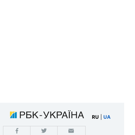
RU
|
UA