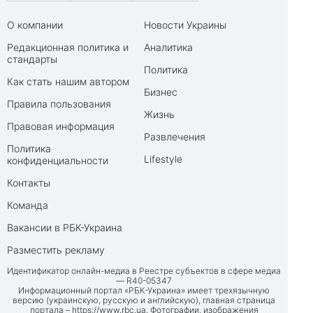
О компании
Новости Украины
Редакционная политика и
Аналитика
стандарты
Политика
Как стать нашим автором
Бизнес
Правила пользования
Жизнь
Правовая информация
Развлечения
Политика
Lifestyle
конфиденциальности
Контакты
Команда
Вакансии в РБК-Украина
Разместить рекламу
Идентификатор онлайн-медиа в Реестре субъектов в сфере медиа
— R40-05347
Информационный портал «РБК-Украина» имеет трехязычную
версию (украинскую, русскую и английскую), главная страница
портала –
https://www.rbc.ua
. Фотографии, изображения