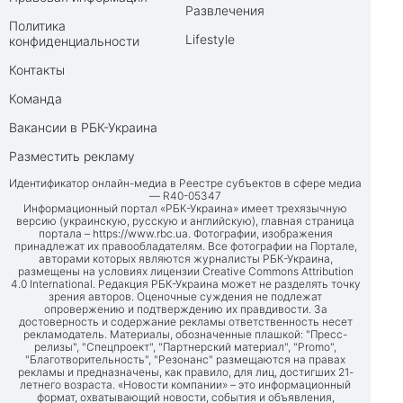
Развлечения
Политика
Lifestyle
конфиденциальности
Контакты
Команда
Вакансии в РБК-Украина
Разместить рекламу
Идентификатор онлайн-медиа в Реестре субъектов в сфере медиа
— R40-05347
Информационный портал «РБК-Украина» имеет трехязычную
версию (украинскую, русскую и английскую), главная страница
портала –
https://www.rbc.ua
. Фотографии, изображения
принадлежат их правообладателям. Все фотографии на Портале,
авторами которых являются журналисты РБК-Украина,
размещены на условиях лицензии Creative Commons Attribution
4.0 International. Редакция РБК-Украина может не разделять точку
зрения авторов. Оценочные суждения не подлежат
опровержению и подтверждению их правдивости. За
достоверность и содержание рекламы ответственность несет
рекламодатель. Материалы, обозначенные плашкой: "Пресс-
релизы", "Спецпроект", "Партнерский материал", "Promo",
"Благотворительность", "Резонанс" размещаются на правах
рекламы и предназначены, как правило, для лиц, достигших 21-
летнего возраста. «Новости компании» – это информационный
формат, охватывающий новости, события и объявления,