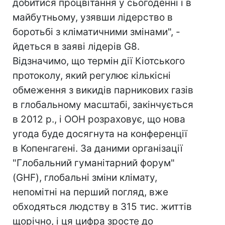
добитися процвітання у сьогоденні і в
майбутньому, узявши лідерство в
боротьбі з кліматичними змінами", -
йдеться в заяві лідерів G8.
Відзначимо, що термін дії Кіотського
протоколу, який регулює кількісні
обмеження з викидів парникових газів
в глобальному масштабі, закінчується
в 2012 р., і ООН розраховує, що нова
угода буде досягнута на конференції
в Копенгагені. За даними організації
"Глобальний гуманітарний форум"
(GHF), глобальні зміни клімату,
непомітні на перший погляд, вже
обходяться людству в 315 тис. життів
щорічно, і ця цифра зросте до