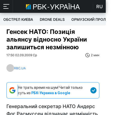
RU
ОБСТРЕЛ КИЕВА
DRONE DEALS
ОРМУЗСКИЙ ПРОЛИВ
Генсек НАТО: Позиція
альянсу відносно України
залишиться незмінною
17:50 02.09.2009 Ср
2 мин
RBC.UA
Не трать время на шум! Читай только
суть из
РБК-Украина в Google
Генеральний секретар НАТО Андерс
Фог Расмуссен відзначає незмінність