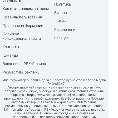
стандарты
Политика
Как стать нашим автором
Бизнес
Правила пользования
Жизнь
Правовая информация
Развлечения
Политика
Lifestyle
конфиденциальности
Контакты
Команда
Вакансии в РБК-Украина
Разместить рекламу
Идентификатор онлайн-медиа в Реестре субъектов в сфере медиа
— R40-05347
Информационный портал «РБК-Украина» имеет трехязычную
версию (украинскую, русскую и английскую), главная страница
портала –
https://www.rbc.ua
. Фотографии, изображения
принадлежат их правообладателям. Все фотографии на Портале,
авторами которых являются журналисты РБК-Украина,
размещены на условиях лицензии Creative Commons Attribution
4.0 International. Редакция РБК-Украина может не разделять точку
зрения авторов. Оценочные суждения не подлежат
опровержению и подтверждению их правдивости. За