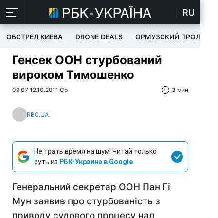
RU
ОБСТРЕЛ КИЕВА
DRONE DEALS
ОРМУЗСКИЙ ПРОЛИВ
Генсек ООН стурбований
вироком Тимошенко
09:07 12.10.2011 Ср
3 мин
RBC.UA
Не трать время на шум! Читай только
суть из
РБК-Украина в Google
Генеральний секретар ООН Пан Гі
Мун заявив про стурбованість з
приводу судового процесу над