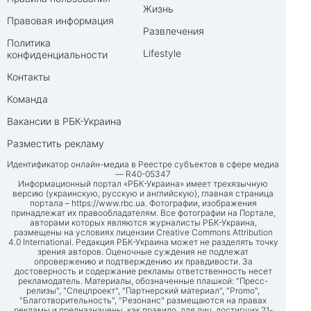
Жизнь
Правовая информация
Развлечения
Политика
Lifestyle
конфиденциальности
Контакты
Команда
Вакансии в РБК-Украина
Разместить рекламу
Идентификатор онлайн-медиа в Реестре субъектов в сфере медиа
— R40-05347
Информационный портал «РБК-Украина» имеет трехязычную
версию (украинскую, русскую и английскую), главная страница
портала –
https://www.rbc.ua
. Фотографии, изображения
принадлежат их правообладателям. Все фотографии на Портале,
авторами которых являются журналисты РБК-Украина,
размещены на условиях лицензии Creative Commons Attribution
4.0 International. Редакция РБК-Украина может не разделять точку
зрения авторов. Оценочные суждения не подлежат
опровержению и подтверждению их правдивости. За
достоверность и содержание рекламы ответственность несет
рекламодатель. Материалы, обозначенные плашкой: "Пресс-
релизы", "Спецпроект", "Партнерский материал", "Promo",
"Благотворительность", "Резонанс" размещаются на правах
рекламы и предназначены, как правило, для лиц, достигших 21-