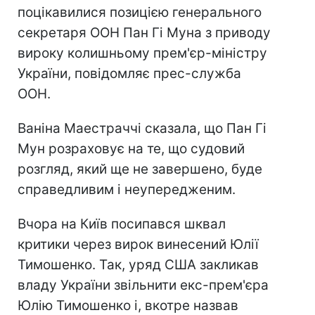
поцікавилися позицією генерального
секретаря ООН Пан Гі Муна з приводу
вироку колишньому прем'єр-міністру
України, повідомляє прес-служба
ООН.
Ваніна Маестраччі сказала, що Пан Гі
Мун розраховує на те, що судовий
розгляд, який ще не завершено, буде
справедливим і неупередженим.
Вчора на Київ посипався шквал
критики через вирок винесений Юлії
Тимошенко. Так, уряд США закликав
владу України звільнити екс-прем'єра
Юлію Тимошенко і, вкотре назвав