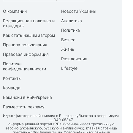
О компании
Новости Украины
Редакционная политика и
Аналитика
стандарты
Политика
Как стать нашим автором
Бизнес
Правила пользования
Жизнь
Правовая информация
Развлечения
Политика
Lifestyle
конфиденциальности
Контакты
Команда
Вакансии в РБК-Украина
Разместить рекламу
Идентификатор онлайн-медиа в Реестре субъектов в сфере медиа
— R40-05347
Информационный портал «РБК-Украина» имеет трехязычную
версию (украинскую, русскую и английскую), главная страница
портала –
https://www.rbc.ua
. Фотографии, изображения