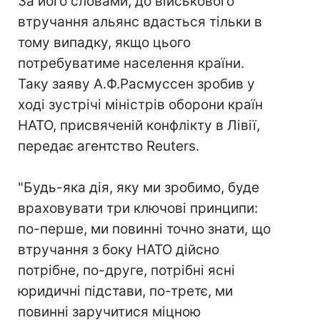
За його словами, до військового
втручання альянс вдасться тільки в
тому випадку, якщо цього
потребуватиме населення країни.
Таку заяву А.Ф.Расмуссен зробив у
ході зустрічі міністрів оборони країн
НАТО, присвяченій конфлікту в Лівії,
передає агентство Reuters.
"Будь-яка дія, яку ми зробимо, буде
враховувати три ключові принципи:
по-перше, ми повинні точно знати, що
втручання з боку НАТО дійсно
потрібне, по-друге, потрібні ясні
юридичні підстави, по-третє, ми
повинні заручитися міцною