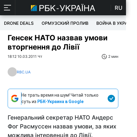
RU
DRONE DEALS
ОРМУЗСКИЙ ПРОЛИВ
ВОЙНА В УКРАИНЕ
Генсек НАТО назвав умови
вторгнення до Лівії
18:12 10.03.2011 Чт
2 мин
RBC.UA
Не трать время на шум! Читай только
суть из
РБК-Украина в Google
Генеральний секретар НАТО Андерс
Фог Расмуссен назвав умови, за яких
можлива інтервенція до Лівії.