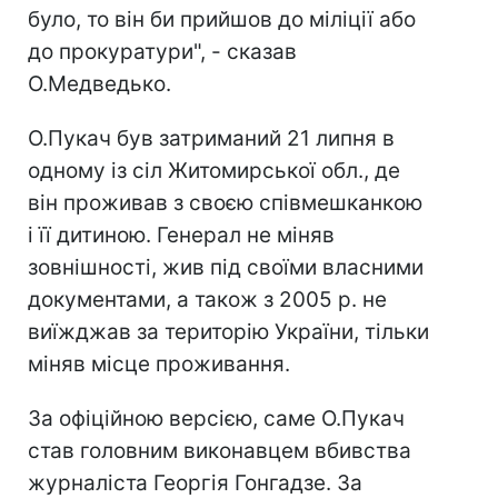
було, то він би прийшов до міліції або
до прокуратури", - сказав
О.Медведько.
О.Пукач був затриманий 21 липня в
одному із сіл Житомирської обл., де
він проживав з своєю співмешканкою
і її дитиною. Генерал не міняв
зовнішності, жив під своїми власними
документами, а також з 2005 р. не
виїжджав за територію України, тільки
міняв місце проживання.
За офіційною версією, саме О.Пукач
став головним виконавцем вбивства
журналіста Георгія Гонгадзе. За