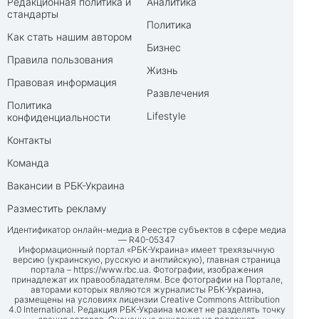
Редакционная политика и
Аналитика
стандарты
Политика
Как стать нашим автором
Бизнес
Правила пользования
Жизнь
Правовая информация
Развлечения
Политика
Lifestyle
конфиденциальности
Контакты
Команда
Вакансии в РБК-Украина
Разместить рекламу
Идентификатор онлайн-медиа в Реестре субъектов в сфере медиа
— R40-05347
Информационный портал «РБК-Украина» имеет трехязычную
версию (украинскую, русскую и английскую), главная страница
портала –
https://www.rbc.ua
. Фотографии, изображения
принадлежат их правообладателям. Все фотографии на Портале,
авторами которых являются журналисты РБК-Украина,
размещены на условиях лицензии Creative Commons Attribution
4.0 International. Редакция РБК-Украина может не разделять точку