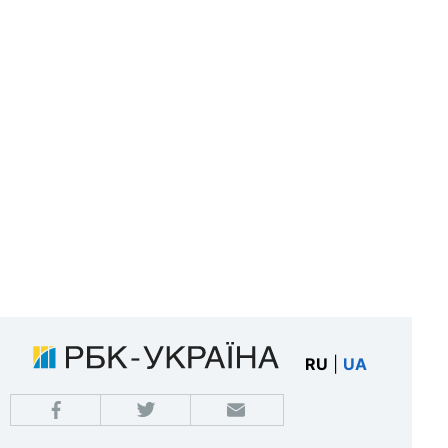
RU
|
UA