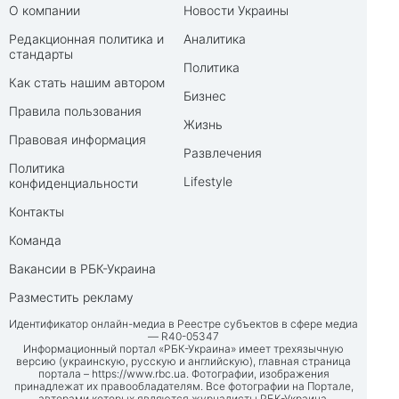
О компании
Новости Украины
Редакционная политика и
Аналитика
стандарты
Политика
Как стать нашим автором
Бизнес
Правила пользования
Жизнь
Правовая информация
Развлечения
Политика
Lifestyle
конфиденциальности
Контакты
Команда
Вакансии в РБК-Украина
Разместить рекламу
Идентификатор онлайн-медиа в Реестре субъектов в сфере медиа
— R40-05347
Информационный портал «РБК-Украина» имеет трехязычную
версию (украинскую, русскую и английскую), главная страница
портала –
https://www.rbc.ua
. Фотографии, изображения
принадлежат их правообладателям. Все фотографии на Портале,
авторами которых являются журналисты РБК-Украина,