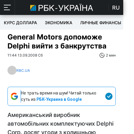
RU
КУРС ДОЛЛАРА
ЭКОНОМИКА
ЛИЧНЫЕ ФИНАНСЫ
T
General Motors допоможе
Delphi вийти з банкрутства
11:44 13.09.2008 Сб
2 мин
RBC.UA
Не трать время на шум! Читай только
суть из
РБК-Украина в Google
Американський виробник
автомобільних комплектуючих Delphi
Corp. досяг угоди з колишньою