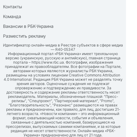
Контакты
Команда
Вакансии в РБК-Украина
Разместить рекламу
Идентификатор онлайн-медиа в Реестре субъектов в сфере медиа
— R40-05347
Информационный портал «РБК-Украина» имеет трехязычную
версию (украинскую, русскую и английскую), главная страница
портала –
https://www.rbc.ua
. Фотографии, изображения
принадлежат их правообладателям. Все фотографии на Портале,
авторами которых являются журналисты РБК-Украина,
размещены на условиях лицензии Creative Commons Attribution
4.0 International. Редакция РБК-Украина может не разделять точку
зрения авторов. Оценочные суждения не подлежат
опровержению и подтверждению их правдивости. За
достоверность и содержание рекламы ответственность несет
рекламодатель. Материалы, обозначенные плашкой: "Пресс-
релизы", "Спецпроект", "Партнерский материал", "Promo",
"Благотворительность", "Резонанс" размещаются на правах
рекламы и предназначены, как правило, для лиц, достигших 21-
летнего возраста. «Новости компании» – это информационный
формат, охватывающий новости, события и объявления,
связанные с деятельностью компаний, базирующиеся на
прессрелизах, выпускаемых самими компаниями, и за которые
редакция не несет ответственности. Онлайн-медиа «РБК-
Украина» предназначено для лиц от 21 года.