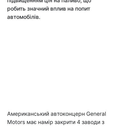
підвищенням цін на паливо, що
робить значний вплив на попит
автомобілів.
Американський автоконцерн General
Motors має намір закрити 4 заводи з