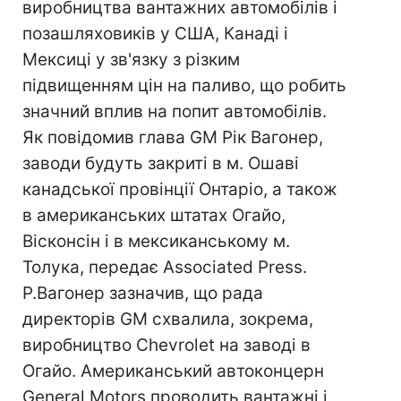
виробництва вантажних автомобілів і
позашляховиків у США, Канаді і
Мексиці у зв'язку з різким
підвищенням цін на паливо, що робить
значний вплив на попит автомобілів.
Як повідомив глава GM Рік Вагонер,
заводи будуть закриті в м. Ошаві
канадської провінції Онтаріо, а також
в американських штатах Огайо,
Вісконсін і в мексиканському м.
Толука, передає Associated Press.
Р.Вагонер зазначив, що рада
директорів GM схвалила, зокрема,
виробництво Chevrolet на заводі в
Огайо. Американський автоконцерн
General Motors проводить вантажні і