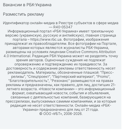
Вакансии в РБК-Украина
Разместить рекламу
Идентификатор онлайн-медиа в Реестре субъектов в сфере медиа
— R40-05347
Информационный портал «РБК-Украина» имеет трехязычную
версию (украинскую, русскую и английскую), главная страница
портала –
https://www.rbc.ua
. Фотографии, изображения
принадлежат их правообладателям. Все фотографии на Портале,
авторами которых являются журналисты РБК-Украина,
размещены на условиях лицензии Creative Commons Attribution
4.0 International. Редакция РБК-Украина может не разделять точку
зрения авторов. Оценочные суждения не подлежат
опровержению и подтверждению их правдивости. За
достоверность и содержание рекламы ответственность несет
рекламодатель. Материалы, обозначенные плашкой: "Пресс-
релизы", "Спецпроект", "Партнерский материал", "Promo",
"Благотворительность", "Резонанс" размещаются на правах
рекламы и предназначены, как правило, для лиц, достигших 21-
летнего возраста. «Новости компании» – это информационный
формат, охватывающий новости, события и объявления,
связанные с деятельностью компаний, базирующиеся на
прессрелизах, выпускаемых самими компаниями, и за которые
редакция не несет ответственности. Онлайн-медиа «РБК-
Украина» предназначено для лиц от 21 года.
© ООО «УБТ», 2006-2026.