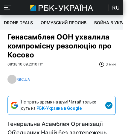
RU
DRONE DEALS
ОРМУЗСКИЙ ПРОЛИВ
ВОЙНА В УКРАИНЕ
Генасамблея ООН ухвалила
компромісну резолюцію про
Косово
08:38 10.09.2010 Пт
3 мин
RBC.UA
Не трать время на шум! Читай только
суть из
РБК-Украина в Google
Генеральна Асамблея Організації
Об'єднаних Націй без застережень