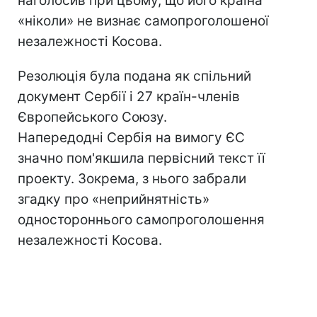
наголосив при цьому, що його країна
«ніколи» не визнає самопроголошеної
незалежності Косова.
Резолюція була подана як спільний
документ Сербії і 27 країн-членів
Європейського Союзу.
Напередодні Сербія на вимогу ЄС
значно пом'якшила первісний текст її
проекту. Зокрема, з нього забрали
згадку про «неприйнятність»
одностороннього самопроголошення
незалежності Косова.