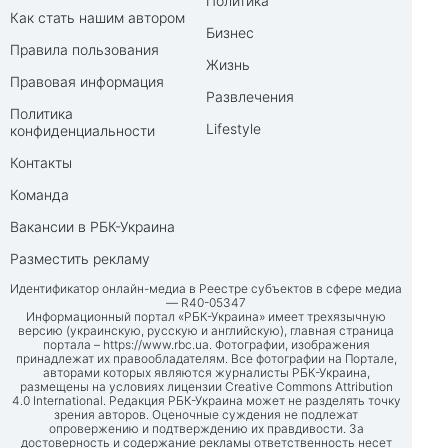
Политика
Как стать нашим автором
Бизнес
Правила пользования
Жизнь
Правовая информация
Развлечения
Политика
Lifestyle
конфиденциальности
Контакты
Команда
Вакансии в РБК-Украина
Разместить рекламу
Идентификатор онлайн-медиа в Реестре субъектов в сфере медиа
— R40-05347
Информационный портал «РБК-Украина» имеет трехязычную
версию (украинскую, русскую и английскую), главная страница
портала –
https://www.rbc.ua
. Фотографии, изображения
принадлежат их правообладателям. Все фотографии на Портале,
авторами которых являются журналисты РБК-Украина,
размещены на условиях лицензии Creative Commons Attribution
4.0 International. Редакция РБК-Украина может не разделять точку
зрения авторов. Оценочные суждения не подлежат
опровержению и подтверждению их правдивости. За
достоверность и содержание рекламы ответственность несет