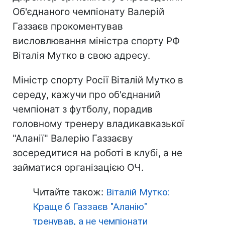
Об'єднаного чемпіонату Валерій
Газзаєв прокоментував
висловлювання міністра спорту РФ
Віталія Мутко в свою адресу.
Міністр спорту Росії Віталій Мутко в
середу, кажучи про об'єднаний
чемпіонат з футболу, порадив
головному тренеру владикавказької
"Аланії" Валерію Газзаєву
зосередитися на роботі в клубі, а не
займатися організацією ОЧ.
Читайте також:
Віталій Мутко:
Краще б Газзаєв "Аланію"
тренував, а не чемпіонати