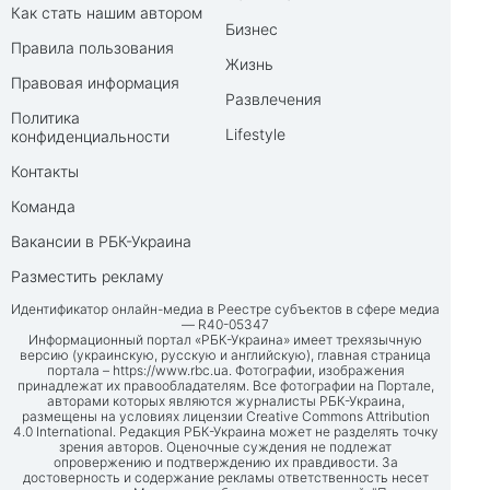
Как стать нашим автором
Бизнес
Правила пользования
Жизнь
Правовая информация
Развлечения
Политика
Lifestyle
конфиденциальности
Контакты
Команда
Вакансии в РБК-Украина
Разместить рекламу
Идентификатор онлайн-медиа в Реестре субъектов в сфере медиа
— R40-05347
Информационный портал «РБК-Украина» имеет трехязычную
версию (украинскую, русскую и английскую), главная страница
портала –
https://www.rbc.ua
. Фотографии, изображения
принадлежат их правообладателям. Все фотографии на Портале,
авторами которых являются журналисты РБК-Украина,
размещены на условиях лицензии Creative Commons Attribution
4.0 International. Редакция РБК-Украина может не разделять точку
зрения авторов. Оценочные суждения не подлежат
опровержению и подтверждению их правдивости. За
достоверность и содержание рекламы ответственность несет