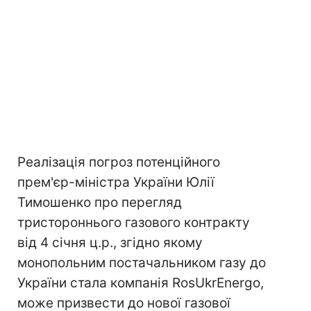
Реалізація погроз потенційного
прем'єр-міністра України Юлії
Тимошенко про перегляд
триcтороннього газового контракту
від 4 січня ц.р., згідно якому
монопольним постачальником газу до
України стала компанія RosUkrEnergo,
може призвести до нової газової