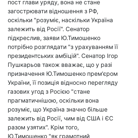
пост глави уряду, вона не стане
загострювати відношення з РФ,
оскільки "розуміє, наскільки Україна
залежить від Росії". Сенатор
підкреслив, заяви Ю.Тимошенко
потрібно розглядати "з урахуванням її
президентських амбіцій". Сенатор Ігор
Пушкарьов також вважає, що у разі
призначення Ю.Тимошенко прем'єром
України, її позиція відносно перегляду
газових угод з Росією "стане
прагматичнішою, оскільки вона
розуміє, що Україна значно більше
залежить від Росії, чим від США і ЄС
разом узятих". Крім того,
Ю.Тимошенко "як грамотний