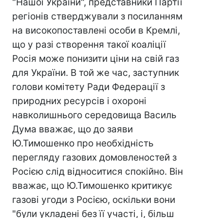
"Нашої України", представники Партії
регіонів стверджували з посиланням
на високопоставлені особи в Кремлі,
що у разі створення такої коаліції
Росія може понизити ціни на свій газ
для України. В той же час, заступник
голови комітету Ради Федерації з
природних ресурсів і охороні
навколишнього середовища Василь
Дума вважає, що до заяви
Ю.Тимошенко про необхідність
перегляду газових домовленостей з
Росією слід відноситися спокійно. Він
вважає, що Ю.Тимошенко критикує
газові угоди з Росією, оскільки вони
"були укладені без її участі, і, більш