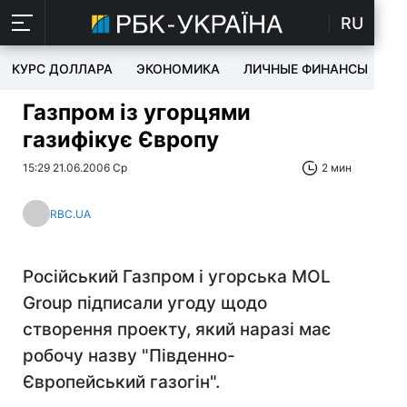
RU
КУРС ДОЛЛАРА
ЭКОНОМИКА
ЛИЧНЫЕ ФИНАНСЫ
T
Газпром із угорцями
газифікує Європу
15:29 21.06.2006 Ср
2 мин
RBC.UA
Російський Газпром і угорська MOL
Group підписали угоду щодо
створення проекту, який наразі має
робочу назву "Південно-
Європейський газогін".