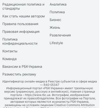
Редакционная политика и
Аналитика
стандарты
Политика
Как стать нашим автором
Бизнес
Правила пользования
Жизнь
Правовая информация
Развлечения
Политика
Lifestyle
конфиденциальности
Контакты
Команда
Вакансии в РБК-Украина
Разместить рекламу
Идентификатор онлайн-медиа в Реестре субъектов в сфере медиа
— R40-05347
Информационный портал «РБК-Украина» имеет трехязычную
версию (украинскую, русскую и английскую), главная страница
портала –
https://www.rbc.ua
. Фотографии, изображения
принадлежат их правообладателям. Все фотографии на Портале,
авторами которых являются журналисты РБК-Украина,
размещены на условиях лицензии Creative Commons Attribution