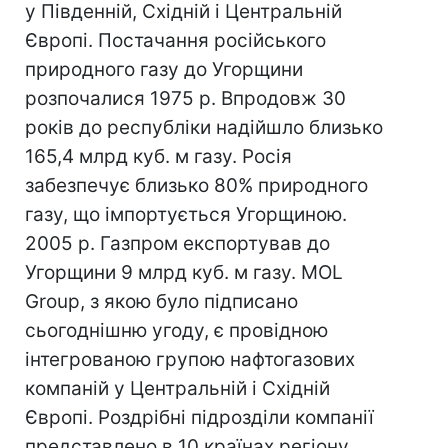
у Південній, Східній і Центральній
Європі. Постачання російського
природного газу до Угорщини
розпочалися 1975 р. Впродовж 30
років до республіки надійшло близько
165,4 млрд куб. м газу. Росія
забезпечує близько 80% природного
газу, що імпортується Угорщиною.
2005 р. Газпром експортував до
Угорщини 9 млрд куб. м газу. MOL
Group, з якою було підписано
сьогоднішню угоду, є провідною
інтегрованою групою нафтогазових
компаній у Центральній і Східній
Європі. Роздрібні підрозділи компанії
представлено в 10 країнах регіону,