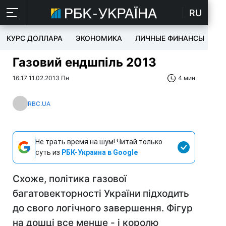
RU
КУРС ДОЛЛАРА
ЭКОНОМИКА
ЛИЧНЫЕ ФИНАНСЫ
T
Газовий ендшпіль 2013
16:17 11.02.2013 Пн
4 мин
RBC.UA
Не трать время на шум! Читай только
суть из
РБК-Украина в Google
Схоже, політика газової
багатовекторності України підходить
до свого логічного завершення. Фігур
на дошці все менше - і королю