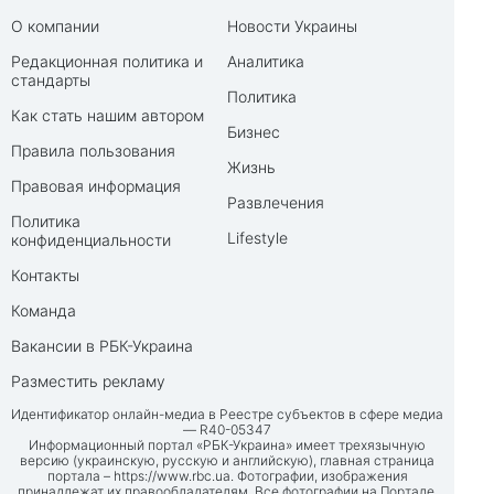
О компании
Новости Украины
Редакционная политика и
Аналитика
стандарты
Политика
Как стать нашим автором
Бизнес
Правила пользования
Жизнь
Правовая информация
Развлечения
Политика
Lifestyle
конфиденциальности
Контакты
Команда
Вакансии в РБК-Украина
Разместить рекламу
Идентификатор онлайн-медиа в Реестре субъектов в сфере медиа
— R40-05347
Информационный портал «РБК-Украина» имеет трехязычную
версию (украинскую, русскую и английскую), главная страница
портала –
https://www.rbc.ua
. Фотографии, изображения
принадлежат их правообладателям. Все фотографии на Портале,