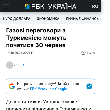
RU
КУРС ДОЛЛАРА
ЭКОНОМИКА
ЛИЧНЫЕ ФИНАНСЫ
T
Газові переговори з
Туркменією можуть
початися 30 червня
17:49 26.06.2006 Пн
3 мин
RBC.UA
Не трать время на шум! Читай только
суть из
РБК-Украина в Google
До кінця тижня Україна зможе
прояснити відносини з Туркменією у