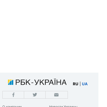
RU
|
UA
О компании
Новости Украины