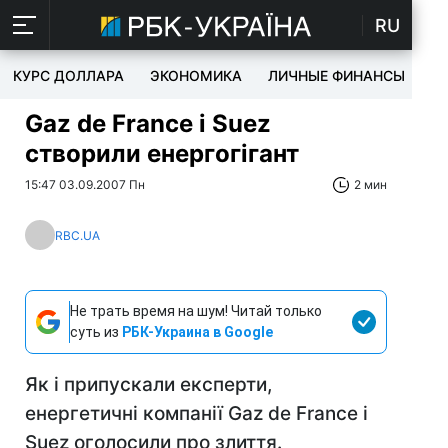
RU
КУРС ДОЛЛАРА
ЭКОНОМИКА
ЛИЧНЫЕ ФИНАНСЫ
T
Gaz de France і Suez
створили енергогігант
15:47 03.09.2007 Пн
2 мин
RBC.UA
Не трать время на шум! Читай только
суть из
РБК-Украина в Google
Як і припускали експерти,
енергетичні компанії Gaz de France і
Suez оголосили про злиття.