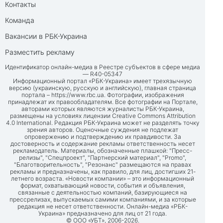
Контакты
Команда
Вакансии в РБК-Украина
Разместить рекламу
Идентификатор онлайн-медиа в Реестре субъектов в сфере медиа
— R40-05347
Информационный портал «РБК-Украина» имеет трехязычную
версию (украинскую, русскую и английскую), главная страница
портала –
https://www.rbc.ua
. Фотографии, изображения
принадлежат их правообладателям. Все фотографии на Портале,
авторами которых являются журналисты РБК-Украина,
размещены на условиях лицензии Creative Commons Attribution
4.0 International. Редакция РБК-Украина может не разделять точку
зрения авторов. Оценочные суждения не подлежат
опровержению и подтверждению их правдивости. За
достоверность и содержание рекламы ответственность несет
рекламодатель. Материалы, обозначенные плашкой: "Пресс-
релизы", "Спецпроект", "Партнерский материал", "Promo",
"Благотворительность", "Резонанс" размещаются на правах
рекламы и предназначены, как правило, для лиц, достигших 21-
летнего возраста. «Новости компании» – это информационный
формат, охватывающий новости, события и объявления,
связанные с деятельностью компаний, базирующиеся на
прессрелизах, выпускаемых самими компаниями, и за которые
редакция не несет ответственности. Онлайн-медиа «РБК-
Украина» предназначено для лиц от 21 года.
© ООО «УБТ», 2006-2026.