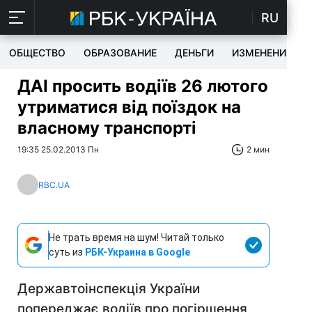
RU
ОБЩЕСТВО
ОБРАЗОВАНИЕ
ДЕНЬГИ
ИЗМЕНЕНИЯ
ДАІ просить водіїв 26 лютого
утриматися від поїздок на
власному транспорті
19:35 25.02.2013 Пн
2 мин
RBC.UA
Не трать время на шум! Читай только
суть из
РБК-Украина в Google
Державтоінспекція України
попереджає водіїв про погіршення