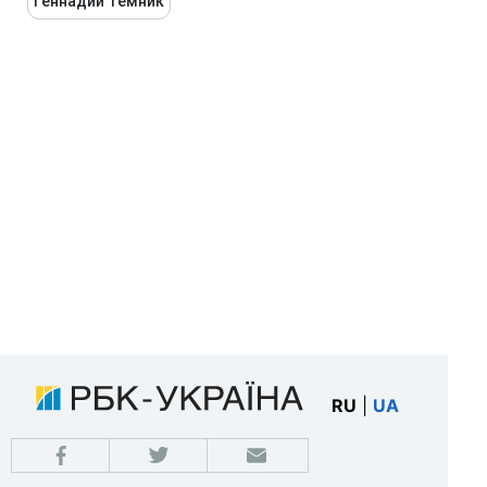
Геннадий Темник
RU
|
UA