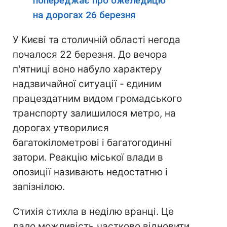
попереджає про ожеледицю
на дорогах 26 березня
У Києві та столичній області негода
почалося 22 березня. До вечора
п'ятниці воно набуло характеру
надзвичайної ситуації - єдиним
працездатним видом громадського
транспорту залишилося метро, ​​на
дорогах утворилися
багатокілометрові і багатогодинні
затори. Реакцію міської влади в
опозиції називають недостатню і
запізнілою.
Стихія стихла в неділю вранці. Це
дало можливість частково відновити