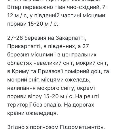
Вітер переважно північно-східний, 7-
12 м / с, у південній частині місцями
пориви 15-20 м / с.
27-28 березня на Закарпатті,
Прикарпатті, в південних, а 27
березня місцями і в центральних
областях невеликий сніг, мокрий сніг,
в Криму та Приазов'ї помірний дощ та
мокрий сніг, місцями ожеледь,
налипання мокрого снігу, окремі
пориви вітру 15-20 м / с. На решті
території без опадів. На дорогах
країни ожеледиця.
Згідно з прогнозом Гідрометцентру,