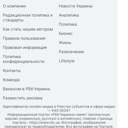
О компании
Новости Украины
Редакционная политика и
Аналитика
стандарты
Политика
Как стать нашим автором
Бизнес
Правила пользования
Жизнь
Правовая информация
Развлечения
Политика
Lifestyle
конфиденциальности
Контакты
Команда
Вакансии в РБК-Украина
Разместить рекламу
Идентификатор онлайн-медиа в Реестре субъектов в сфере медиа
— R40-05347
Информационный портал «РБК-Украина» имеет трехязычную
версию (украинскую, русскую и английскую), главная страница
портала –
https://www.rbc.ua
. Фотографии, изображения
принадлежат их правообладателям. Все фотографии на Портале,