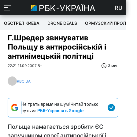
RU
ОБСТРЕЛ КИЕВА
DRONE DEALS
ОРМУЗСКИЙ ПРОЛИВ
Г.Шредер звинуватив
Польщу в антиросійській і
антинімецькій політиці
22:21 11.09.2007 Вт
3 мин
RBC.UA
Не трать время на шум! Читай только
суть из
РБК-Украина в Google
Польща намагається зробити ЄС
заручником своєї антиросійської і