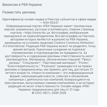
Вакансии в РБК-Украина
Разместить рекламу
Идентификатор онлайн-медиа в Реестре субъектов в сфере медиа
— R40-05347
Информационный портал «РБК-Украина» имеет трехязычную
версию (украинскую, русскую и английскую), главная страница
портала –
https://www.rbc.ua
. Фотографии, изображения
принадлежат их правообладателям. Все фотографии на Портале,
авторами которых являются журналисты РБК-Украина,
размещены на условиях лицензии Creative Commons Attribution
4.0 International. Редакция РБК-Украина может не разделять точку
зрения авторов. Оценочные суждения не подлежат
опровержению и подтверждению их правдивости. За
достоверность и содержание рекламы ответственность несет
рекламодатель. Материалы, обозначенные плашкой: "Пресс-
релизы", "Спецпроект", "Партнерский материал", "Promo",
"Благотворительность", "Резонанс" размещаются на правах
рекламы и предназначены, как правило, для лиц, достигших 21-
летнего возраста. «Новости компании» – это информационный
формат, охватывающий новости, события и объявления,
связанные с деятельностью компаний, базирующиеся на
прессрелизах, выпускаемых самими компаниями, и за которые
редакция не несет ответственности. Онлайн-медиа «РБК-
Украина» предназначено для лиц от 21 года.
© ООО «УБТ», 2006-2026.