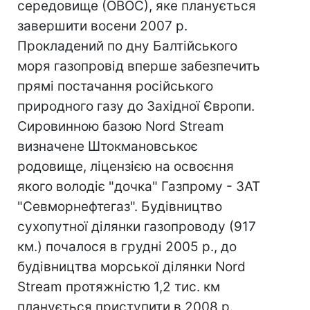
середовище (ОВОС), яке планується
завершити восени 2007 р.
Прокладений по дну Балтійського
моря газопровід вперше забезпечить
прямі постачання російського
природного газу до Західної Європи.
Сировинною базою Nord Stream
визначене Штокмановськоє
родовище, ліцензією на освоєння
якого володіє "дочка" Газпрому - ЗАТ
"Севморнефтегаз". Будівництво
сухопутної ділянки газопроводу (917
км.) почалося в грудні 2005 р., до
будівництва морської ділянки Nord
Stream протяжністю 1,2 тис. км
планується приступити в 2008 р.