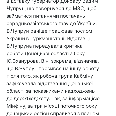
відставку губернатор Донбасу Вадим
Чупрун, що повернувся до МЗС, щоб
займатися питаннями постачань
середньоазіатського газу до України.
В.Чупрун раніше працював послом
України в Туркменістані. Відставці
В.Чупруна передувала критика
роботи Донецької області з боку
Ю.Єханурова. Він, зокрема, відзначив,
що В.Чупрун просився на іншу роботу
після того, як робоча група Кабміну
зафіксувала відставання Донецької
області за показниками надходжень
до держбюджету. Так, за інформацією
Мінфіну, за три місяці поточного року
донецький регіон справився з планом