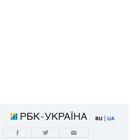
RU
|
UA