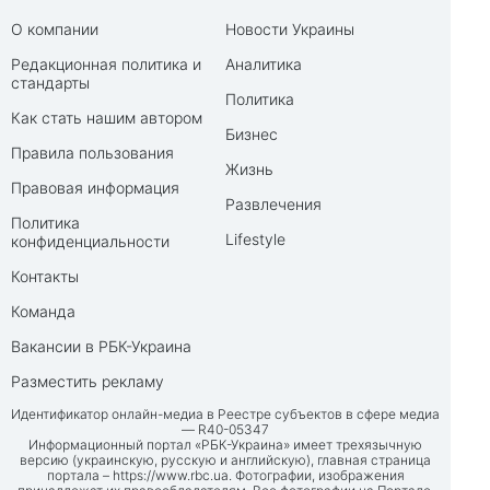
О компании
Новости Украины
Редакционная политика и
Аналитика
стандарты
Политика
Как стать нашим автором
Бизнес
Правила пользования
Жизнь
Правовая информация
Развлечения
Политика
Lifestyle
конфиденциальности
Контакты
Команда
Вакансии в РБК-Украина
Разместить рекламу
Идентификатор онлайн-медиа в Реестре субъектов в сфере медиа
— R40-05347
Информационный портал «РБК-Украина» имеет трехязычную
версию (украинскую, русскую и английскую), главная страница
портала –
https://www.rbc.ua
. Фотографии, изображения