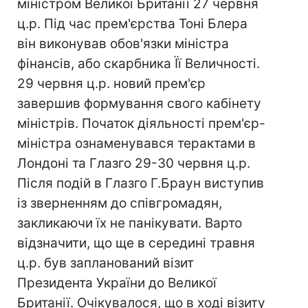
міністром Великої Британії 27 червня
ц.р. Під час прем'єрства Тоні Блера
він виконував обов'язки міністра
фінансів, або скарбника Її Величності.
29 червня ц.р. новий прем'єр
завершив формування свого кабінету
міністрів. Початок діяльності прем'єр-
міністра ознаменувався терактами в
Лондоні та Глазго 29-30 червня ц.р.
Після подій в Глазго Г.Браун виступив
із зверненням до співгромадян,
закликаючи їх не панікувати. Варто
відзначити, що ще в середині травня
ц.р. був запланований візит
Президента України до Великої
Британії. Очікувалося, що в ході візиту