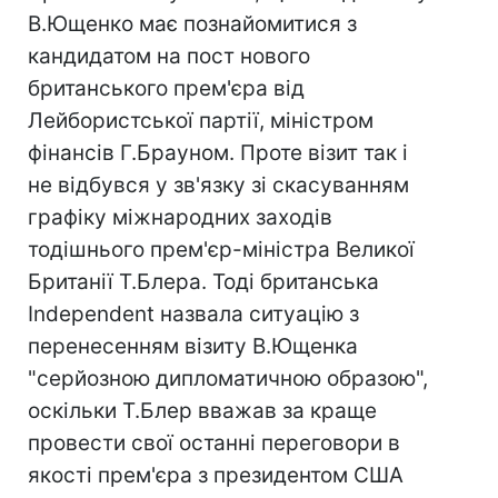
В.Ющенко має познайомитися з
кандидатом на пост нового
британського прем'єра від
Лейбористської партії, міністром
фінансів Г.Брауном. Проте візит так і
не відбувся у зв'язку зі скасуванням
графіку міжнародних заходів
тодішнього прем'єр-міністра Великої
Британії Т.Блера. Тоді британська
Independent назвала ситуацію з
перенесенням візиту В.Ющенка
"серйозною дипломатичною образою",
оскільки Т.Блер вважав за краще
провести свої останні переговори в
якості прем'єра з президентом США