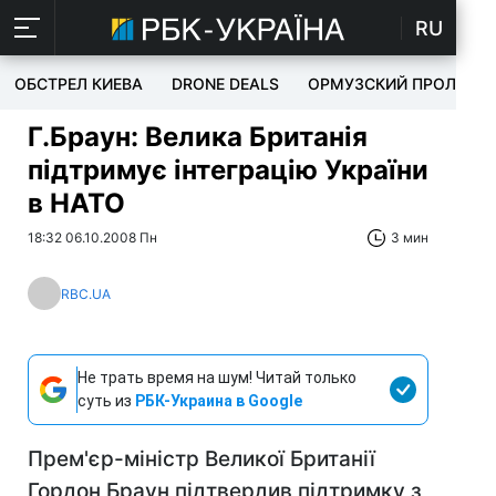
RU
ОБСТРЕЛ КИЕВА
DRONE DEALS
ОРМУЗСКИЙ ПРОЛИВ
Г.Браун: Велика Британія
підтримує інтеграцію України
в НАТО
18:32 06.10.2008 Пн
3 мин
RBC.UA
Не трать время на шум! Читай только
суть из
РБК-Украина в Google
Прем'єр-міністр Великої Британії
Гордон Браун підтвердив підтримку з